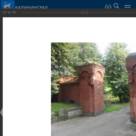
КАЛИНИНГРАД
10
из
44
Город Калининград
›
Город
›
Фотогалерея
›
Калининград
›
Оборонительные сооружения и городские ворота
Оборонительные сооружения и городские ворота
Оборонительные сооружения и городские ворота
25.02.2014