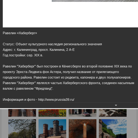
Равелин «Хаберберг»
Статус: Объект культурного наследия регионального значения
Адрес: г. Калининград, просп. Калинина, 2 А-Е
Год постройки: сер. ХIХ в.
Равелин "Хаберберг" был построен в Кёнигсберге во второй половине XIX века по
проекту Эрнста Людвига фон Астера, получил название от прилегающего
городского района. Равелин состоит из редюита, капонира и двух полукапониров.
Равелин "Хаберберг" являлся частью Хабербергского фронта, соединен насыпным
валом с равелином "Фридланд".
Информация и фото - http://www.prussia39.ru/