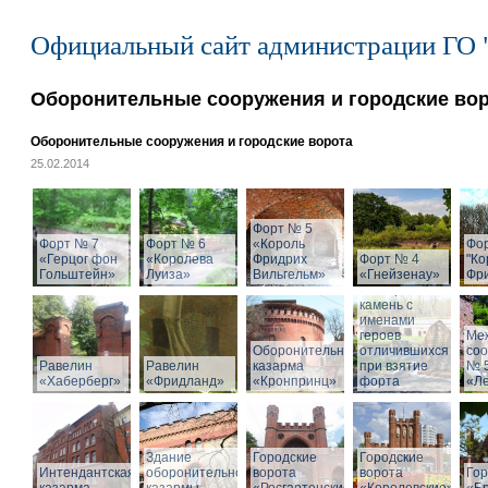
Официальный сайт администрации ГО 
Оборонительные сооружения и городские во
Оборонительные сооружения и городские ворота
25.02.2014
Форт № 5
Форт № 7
Форт № 6
«Король
Фо
«Герцог фон
«Королева
Фридрих
Форт № 4
"Ко
Гольштейн»
Луиза»
Вильгельм»
«Гнейзенау»
Фри
Мемориальный
камень с
именами
героев
Ме
Оборонительная
отличившихся
со
Равелин
Равелин
казарма
при взятие
№ 
«Хаберберг»
«Фридланд»
«Кронпринц»
форта
«Л
Здание
Городские
Городские
Интендантская
оборонительной
ворота
ворота
Гор