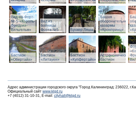
казарма
казармы
«Росгартенские»
«Королевские»
«Бр
Вид-на-Форт-
Башня
Ба
№-5-«Король-
Вид из
оборонительной
об
Фридрих-
бойницы
казармы
ка
Вильгельм»
Форта №5
Бункер Ляша
«Кронпринц»
«К
Фо
«К
Бастион
Бастион
Бастион
Астрономический
Фр
«Обертайх»
«Литауен»
«Купфертайх»
бастион
Вил
Адрес администрации городского округа "Город Калининград: 236022, г.К
Официальный сайт
www.klgd.ru
+7 (4012) 31-10-31, E-mail:
cityhall@klgd.ru