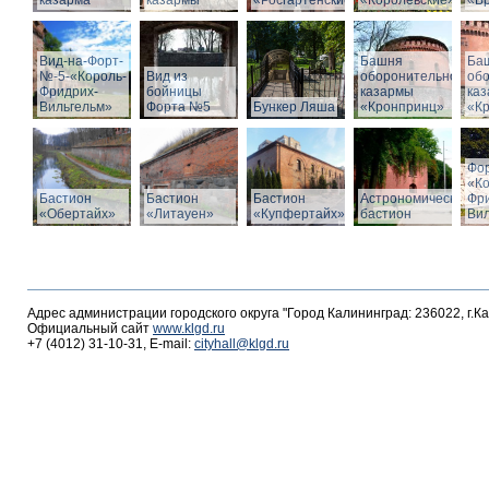
казарма
казармы
«Росгартенские»
«Королевские»
«Бр
Вид-на-Форт-
Башня
Ба
№-5-«Король-
Вид из
оборонительной
об
Фридрих-
бойницы
казармы
ка
Вильгельм»
Форта №5
Бункер Ляша
«Кронпринц»
«К
Фо
«К
Бастион
Бастион
Бастион
Астрономический
Фр
«Обертайх»
«Литауен»
«Купфертайх»
бастион
Вил
Адрес администрации городского округа "Город Калининград: 236022, г.К
Официальный сайт
www.klgd.ru
+7 (4012) 31-10-31, E-mail:
cityhall@klgd.ru