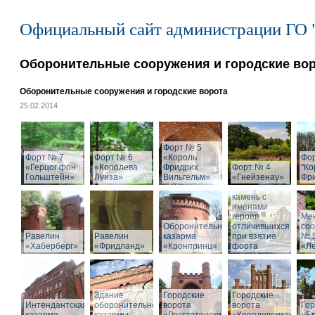
Официальный сайт администрации ГО 
Оборонительные сооружения и городские во
Оборонительные сооружения и городские ворота
25.02.2014
Форт № 5
Форт № 7
Форт № 6
«Король
Фо
«Герцог фон
«Королева
Фридрих
Форт № 4
"Ко
Гольштейн»
Луиза»
Вильгельм»
«Гнейзенау»
Фри
Мемориальный
камень с
именами
героев
Ме
Оборонительная
отличившихся
со
Равелин
Равелин
казарма
при взятие
№ 
«Хаберберг»
«Фридланд»
«Кронпринц»
форта
«Л
Здание
Городские
Городские
Интендантская
оборонительной
ворота
ворота
Гор