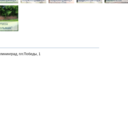
ронпринц»
«Кронпринц»
«Кронпринц»
«Кронпринц»
Врангеля
стион
ольман"
алининград, пл.Победы, 1