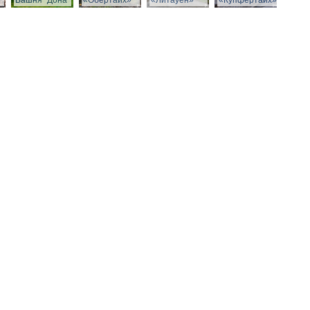
Башня "Дона"
«Обертайх»
«Литауен»
«Купфертайх»