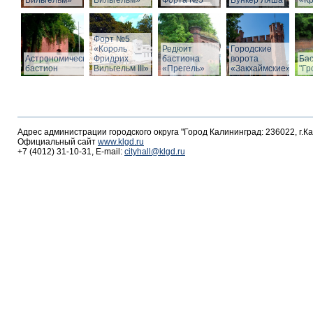
Вильгельм»
Вильгельм»
Форта №5
Бункер Ляша
«К
Форт №5
«Король
Редюит
Городские
Астрономический
Фридрих
бастиона
ворота
Ба
бастион
Вильгельм III»
«Прегель»
«Закхаймские»
"Гр
Адрес администрации городского округа "Город Калининград: 236022, г.К
Официальный сайт
www.klgd.ru
+7 (4012) 31-10-31, E-mail:
cityhall@klgd.ru