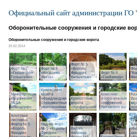
Официальный сайт администрации ГО 
Оборонительные сооружения и городские во
Оборонительные сооружения и городские ворота
25.02.2014
Форт № 5
Форт № 7
Форт № 6
«Король
Фо
«Герцог фон
«Королева
Фридрих
Форт № 4
"Ко
Гольштейн»
Луиза»
Вильгельм»
«Гнейзенау»
Фри
Крепостные
Межфортовое
ворота
Комплекс
Ка
сооружение
«Фридландские»
Крепостные
оборонительных
Вра
№ 5А
с предмостными
ворота
сооружений
кир
«Лендорф»
укреплениями
«Аусфальские»
Литовского вала
пол
Винтовая
лестница
Форта № 5
Вид-на-Форт-
Ба
«Король
№-5-«Король-
Вид из
об
Фридрих
Фридрих-
бойницы
ка