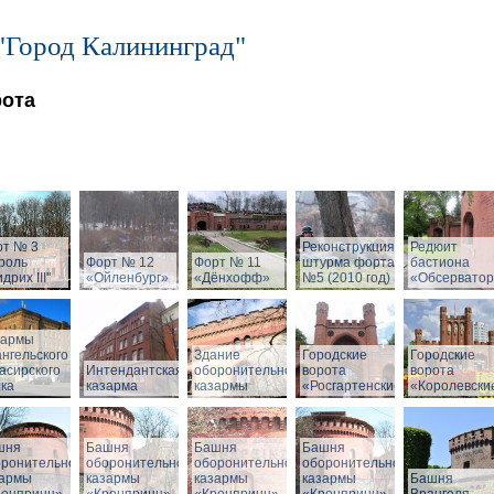
"Город Калининград"
рота
рт № 3
Реконструкция
Редюит
роль
Форт № 12
Форт № 11
штурма форта
бастиона
дрих III"
«Ойленбург»
«Дёнхофф»
№5 (2010 год)
«Обсервато
зармы
нгельского
Здание
Городские
Городские
асирского
Интендантская
оборонительной
ворота
ворота
ка
казарма
казармы
«Росгартенские»
«Королевски
шня
Башня
Башня
Башня
оронительной
оборонительной
оборонительной
оборонительной
зармы
казармы
казармы
казармы
Башня