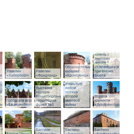
Мемориальный
камень с
именами
героев
Оборонительная
отличившихся
Равелин
Равелин
казарма
при взятие
рия»
«Хаберберг»
«Фридланд»
«Кронпринц»
форта
Выставка под
открытым
Выставка
небом
«Штурм
оружия
Кёнигсберга»на
Второй
Ворота
Городские ворота
территории
мировой
крепости
е»
«Бранденбургские»
форта №5
войны
«Фридрихсбург»
Бастион
Бастион
Бастион