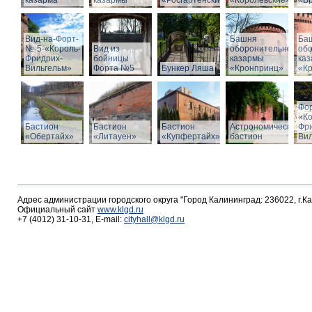
казарма
казармы
«Росгартенские»
«Королевские»
«Бр
Вид-на-Форт-
Башня
Ба
№-5-«Король-
Вид из
оборонительной
об
Фридрих-
бойницы
казармы
ка
Вильгельм»
Форта №5
Бункер Ляша
«Кронпринц»
«К
Фо
«К
Бастион
Бастион
Бастион
Астрономический
Фр
«Обертайх»
«Литауен»
«Купфертайх»
бастион
Вил
Адрес администрации городского округа "Город Калининград: 236022, г.К
Официальный сайт
www.klgd.ru
+7 (4012) 31-10-31, E-mail:
cityhall@klgd.ru