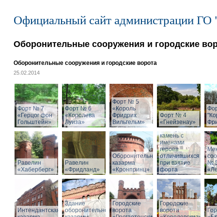
Официальный сайт администрации ГО 
Оборонительные сооружения и городские во
Оборонительные сооружения и городские ворота
25.02.2014
Форт № 5
Форт № 7
Форт № 6
«Король
Фо
«Герцог фон
«Королева
Фридрих
Форт № 4
"Ко
Гольштейн»
Луиза»
Вильгельм»
«Гнейзенау»
Фри
Мемориальный
камень с
именами
героев
Ме
Оборонительная
отличившихся
со
Равелин
Равелин
казарма
при взятие
№ 
«Хаберберг»
«Фридланд»
«Кронпринц»
форта
«Л
Здание
Городские
Городские
Интендантская
оборонительной
ворота
ворота
Гор