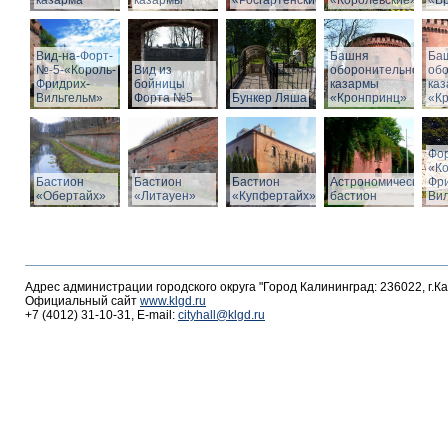
казарма
казармы
«Росгартенские»
«Королевские»
«Бр
Вид-на-Форт-
Башня
Ба
№-5-«Король-
Вид из
оборонительной
об
Фридрих-
бойницы
казармы
ка
Вильгельм»
Форта №5
Бункер Ляша
«Кронпринц»
«К
Фо
«К
Бастион
Бастион
Бастион
Астрономический
Фр
«Обертайх»
«Литауен»
«Купфертайх»
бастион
Вил
Адрес администрации городского округа "Город Калининград: 236022, г.К
Официальный сайт
www.klgd.ru
+7 (4012) 31-10-31, E-mail:
cityhall@klgd.ru