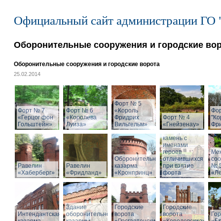
Официальный сайт администрации ГО 
Оборонительные сооружения и городские во
Оборонительные сооружения и городские ворота
25.02.2014
Форт № 5
Форт № 7
Форт № 6
«Король
Фо
«Герцог фон
«Королева
Фридрих
Форт № 4
"Ко
Гольштейн»
Луиза»
Вильгельм»
«Гнейзенау»
Фри
Мемориальный
камень с
именами
героев
Ме
Оборонительная
отличившихся
со
Равелин
Равелин
казарма
при взятие
№ 
«Хаберберг»
«Фридланд»
«Кронпринц»
форта
«Л
Здание
Городские
Городские
Интендантская
оборонительной
ворота
ворота
Гор