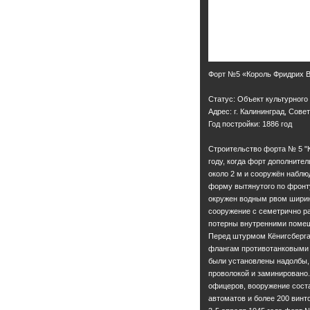
Форт №5 «Король Фридрих Ви
Статус: Объект культурного
Адрес: г. Калининград, Сове
Год постройки: 1886 год
Строительство форта № 5 "К
году, когда форт дополнит
около 2 м и сооружён набл
форму вытянутого по фронту
окружен водным рвом ширино
сооружение с семетрично р
потерны внутренними поме
Перед штурмом Кёнигсберга
флангам противотанковыми 
были установлены надолбы,
проволокой и заминировано.
офицеров, вооружение соста
автоматов и более 200 винт