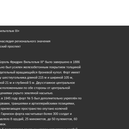
льгельм III»
 наследия регионального значения
тский проспект
ороль Фридрих Вильгельм III" было завершено в 1886
ельно был усилен железобетонным покрытием толщиной
юдательный вращающийся броневой купол. Форт имеет
 шестиугольника длиной 215 м и шириной 105 м,
й 21 м и глубиной 5 м. Двухэтажное центральное
асположенными по обе стороны от центральной
щениями укрыто земляной насыпью.
 в 1945 году форт № 5 был дополнительно укреплён по
рвами, траншеями и артиллерийскими позициями,
 прилегающее пространство опутано колючей
 Гарнизон форта насчитывал более 300 солдат и
вляло 8 орудий, 25 минометов, до 50 пулеметов, 60
овок.