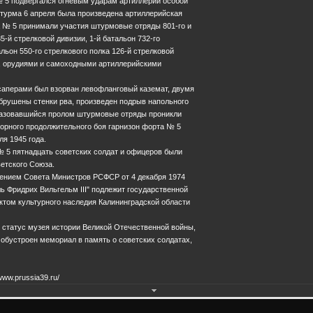
№ 5 подвергался огневым ударам артиллерии особой
турма 6 апреля была произведена артиллерийская
а № 5 принимали участия штурмовые отряды 801-го и
5-й стрелковой дивизии, 1-й батальон 732-го
альон 550-го стрелкового полка 126-й стрелковой
28.0
, орудиями и самоходными артиллерийскими
саперами был взорван левофланговый каземат, двумя
рушены стенки рва, произведен подрыв напольного
разовавшийся пролом штурмовые отряды проникли
орного продолжительного боя гарнизон форта № 5
ля 1945 года.
№ 5 пятнадцать советских солдат и офицеров были
етского Союза.
лением Совета Министров РСФСР от 4 декабря 1974
ь Фридрих Вильгельм III" подлежит государственной
ктом культурного наследия Калининградской области
 статус музея истории Великой Отечественной войны,
обустроен мемориал в память о советских солдатах,
236022, г. Калининград, пл. Победы, 1
+7 (4012) 31-10-31
www.prussia39.ru/