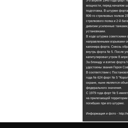
3-5 апреля 1945 года форт 
мощности, перед началом ш
подготовка. В штурме форт
806-го стрелковых полков 23
стрелкового полка и 2-й бат
дивизии усиленные танками
установками.
В ходе штурма советскими 
направленными взрывами об
капонира форта. Сквозь об
внутрь форта № 5. После уп
капитулировал утром 8 апре
За блокаду и взятие форта 
удостоены звания Героя Сов
В соответствии с Постанов
года № 624 форт № 5 "Корол
охране, ныне является объе
федерального значения.
С 1979 года форт № 5 имеет
на прилегающей территории 
© Администрация ГО "Город Калининград"
погибших при его штурме.
Контакты
Информация и фото - http://