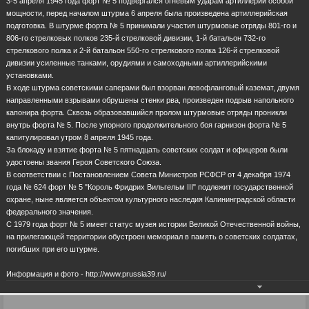
3-5 апреля 1945 года форт № 5 подвергался огневым ударам артиллерии особой
мощности, перед началом штурма 6 апреля была произведена артиллерийская
подготовка. В штурме форта № 5 принимали участия штурмовые отряды 801-го и
806-го стрелковых полков 235-й стрелковой дивизии, 1-й батальон 732-го
стрелкового полка и 2-й батальон 550-го стрелкового полка 126-й стрелковой
дивизии усиленные танками, орудиями и самоходными артиллерийскими
установками.
В ходе штурма советскими саперами был взорван левофланговый каземат, двумя
направленными взрывами обрушены стенки рва, произведен подрыв напольного
капонира форта. Сквозь образовавшийся пролом штурмовые отряды проникли
внутрь форта № 5. После упорного продолжительного боя гарнизон форта № 5
капитулировал утром 8 апреля 1945 года.
За блокаду и взятие форта № 5 пятнадцать советских солдат и офицеров были
удостоены звания Героя Советского Союза.
В соответствии с Постановлением Совета Министров РСФСР от 4 декабря 1974
года № 624 форт № 5 "Король Фридрих Вильгельм III" подлежит государственной
охране, ныне является объектом культурного наследия Калининградской области
федерального значения.
С 1979 года форт № 5 имеет статус музея истории Великой Отечественной войны,
на прилегающей территории обустроен мемориал в память о советских солдатах,
погибших при его штурме.
Информация и фото - http://www.prussia39.ru/