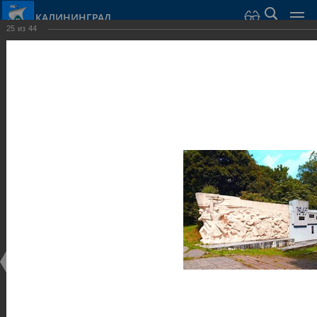
КАЛИНИНГРАД
25
из
44
Город Калининград
›
Город
›
Фотогалерея
›
Калининград
›
Оборонительные сооружения и городские ворота
Оборонительные сооружения и городские ворота
Оборонительные сооружения и городские ворота
25.02.2014