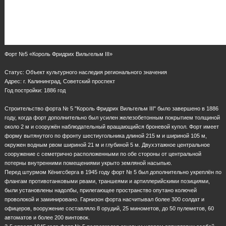
Форт №5 «Король Фридрих Вильгельм III»
Статус: Объект культурного наследия регионального значения
Адрес: г. Калининград, Советский проспект
Год постройки: 1886 год
Строительство форта № 5 "Король Фридрих Вильгельм III" было завершено в 1886
году, когда форт дополнительно был усилен железобетонным покрытием толщиной
около 2 м и сооружён наблюдательный вращающийся броневой купол. Форт имеет
форму вытянутого по фронту шестиугольника длиной 215 м и шириной 105 м,
окружен водным рвом шириной 21 м и глубиной 5 м. Двухэтажное центральное
сооружение с семетрично расположенными по обе стороны от центральной
потерны внутренними помещениями укрыто земляной насыпью.
Перед штурмом Кёнигсберга в 1945 году форт № 5 был дополнительно укреплён по
флангам противотанковыми рвами, траншеями и артиллерийскими позициями,
были установлены надолбы, прилегающее пространство опутано колючей
проволокой и заминировано. Гарнизон форта насчитывал более 300 солдат и
офицеров, вооружение составляло 8 орудий, 25 минометов, до 50 пулеметов, 60
автоматов и более 200 винтовок.