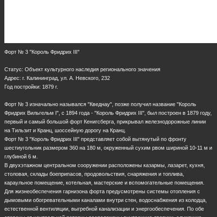
Форт № 3 "Король Фридрих III"
Статус: Объект культурного наследия регионального значения
Адрес: г. Калининград, ул. А. Невского, 232
Год постройки: 1879 г.
Форт № 3 изначально назывался "Кведнау", позже получил название "Король
Фридрих Вильгельм I", с 1894 года - "Король Фридрих III", был построен в 1879 году,
первый и самый большой форт Кенигсберга, прикрывал железнодорожные линии
на Тильзит и Кранц, шоссейную дорогу на Кранц.
Форт № 3 "Король Фридрих III" представляет собой вытянутый по фронту
шестиугольник размером 360 на 180 м, окруженный сухим рвом шириной 10-11 м и
глубиной 6 м.
В двухэтажном центральном сооружении расположены казармы, лазарет, кухня,
столовая, склады боеприпасов, продовольствия, снаряжения и топлива,
караульное помещение, котельная, мастерские и вспомогательные помещения.
Для жизнеобеспечения гарнизона форта предусмотрены системы отопления с
дымовыми обогревательными каналами внутри стен, водоснабжения из колодца,
естественной вентиляции, выгребной канализации и энергообеспечения. По обе