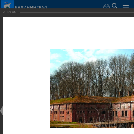
КАЛИНИНГРАД
26
из
44
Город Калининград
›
Город
›
Фотогалерея
›
Калининград
›
Оборонительные сооружения и городские ворота
Оборонительные сооружения и городские ворота
Оборонительные сооружения и городские ворота
25.02.2014