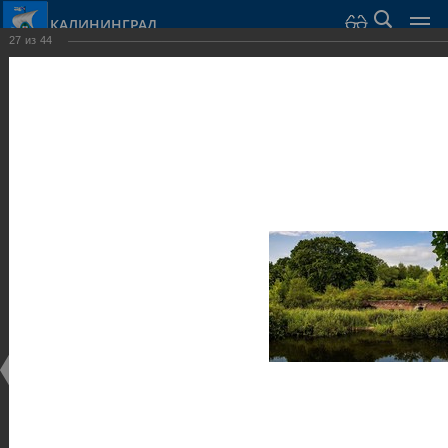
КАЛИНИНГРАД
27
из
44
Город Калининград
›
Город
›
Фотогалерея
›
Калининград
›
Оборонительные сооружения и городские ворота
Оборонительные сооружения и городские ворота
Оборонительные сооружения и городские ворота
25.02.2014