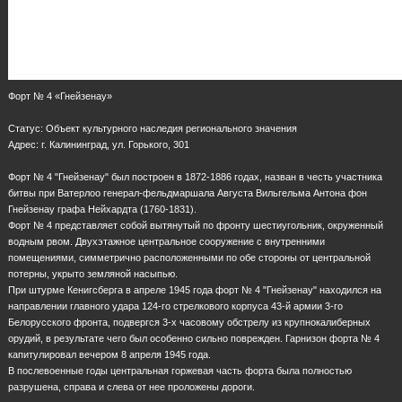
Форт № 4 «Гнейзенау»
Статус: Объект культурного наследия регионального значения
Адрес: г. Калининград, ул. Горького, 301
Форт № 4 "Гнейзенау" был построен в 1872-1886 годах, назван в честь участника
битвы при Ватерлоо генерал-фельдмаршала Августа Вильгельма Антона фон
Гнейзенау графа Нейхардта (1760-1831).
Форт № 4 представляет собой вытянутый по фронту шестиугольник, окруженный
водным рвом. Двухэтажное центральное сооружение с внутренними
помещениями, симметрично расположенными по обе стороны от центральной
потерны, укрыто земляной насыпью.
При штурме Кенигсберга в апреле 1945 года форт № 4 "Гнейзенау" находился на
направлении главного удара 124-го стрелкового корпуса 43-й армии 3-го
Белорусского фронта, подвергся 3-х часовому обстрелу из крупнокалиберных
орудий, в результате чего был особенно сильно поврежден. Гарнизон форта № 4
капитулировал вечером 8 апреля 1945 года.
В послевоенные годы центральная горжевая часть форта была полностью
разрушена, справа и слева от нее проложены дороги.