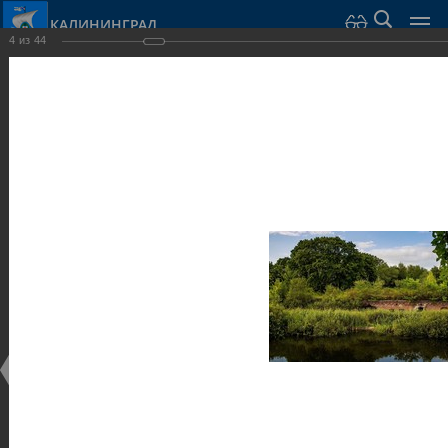
КАЛИНИНГРАД
4
из
44
Город Калининград
›
Город
›
Фотогалерея
›
Калининград
›
Оборонительные сооружения и городские ворота
Оборонительные сооружения и городские ворота
Оборонительные сооружения и городские ворота
25.02.2014