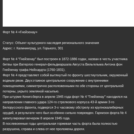
Форт № 4 «Гнейзенау»
Статус: Объект культурного наследия регионального значения
Адрес: г. Калининград, ул. Горького, 301
Форт № 4 "Гнейзенау" был построен в 1872-1886 годах, назван в честь участника
битвы при Ватерлоо генерал-фельдмаршала Августа Вильгельма Антона фон
Гнейзенау графа Нейхардта (1760-1831).
Форт № 4 представляет собой вытянутый по фронту шестиугольник, окруженный
водным рвом. Двухэтажное центральное сооружение с внутренними
помещениями, симметрично расположенными по обе стороны от центральной
потерны, укрыто земляной насыпью.
При штурме Кенигсберга в апреле 1945 года форт № 4 "Гнейзенау" находился на
направлении главного удара 124-го стрелкового корпуса 43-й армии 3-го
Белорусского фронта, подвергся 3-х часовому обстрелу из крупнокалиберных
орудий, в результате чего был особенно сильно поврежден. Гарнизон форта № 4
капитулировал вечером 8 апреля 1945 года.
В послевоенные годы центральная горжевая часть форта была полностью
разрушена, справа и слева от нее проложены дороги.