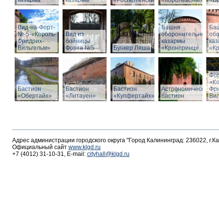
казарма
казармы
«Росгартенские»
«Королевские»
«Бр
Вид-на-Форт-
Башня
Ба
№-5-«Король-
Вид из
оборонительной
об
Фридрих-
бойницы
казармы
ка
Вильгельм»
Форта №5
Бункер Ляша
«Кронпринц»
«К
Фо
«К
Бастион
Бастион
Бастион
Астрономический
Фр
«Обертайх»
«Литауен»
«Купфертайх»
бастион
Вил
Адрес администрации городского округа "Город Калининград: 236022, г.К
Официальный сайт
www.klgd.ru
+7 (4012) 31-10-31, E-mail:
cityhall@klgd.ru