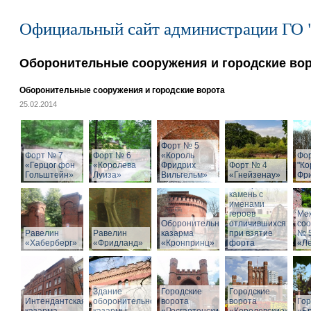
Официальный сайт администрации ГО 
Оборонительные сооружения и городские во
Оборонительные сооружения и городские ворота
25.02.2014
Форт № 5
Форт № 7
Форт № 6
«Король
Фо
«Герцог фон
«Королева
Фридрих
Форт № 4
"Ко
Гольштейн»
Луиза»
Вильгельм»
«Гнейзенау»
Фри
Мемориальный
камень с
именами
героев
Ме
Оборонительная
отличившихся
со
Равелин
Равелин
казарма
при взятие
№ 
«Хаберберг»
«Фридланд»
«Кронпринц»
форта
«Л
Здание
Городские
Городские
Интендантская
оборонительной
ворота
ворота
Гор