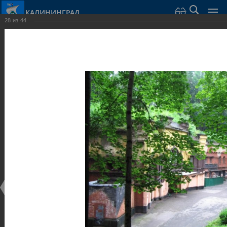
КАЛИНИНГРАД
28
из
44
Город Калининград
›
Город
›
Фотогалерея
›
Калининград
›
Оборонительные сооружения и городские ворота
Оборонительные сооружения и городские ворота
Оборонительные сооружения и городские ворота
25.02.2014