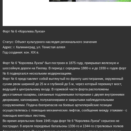
Форт № 6 «Королева Луиза»
Статус: Объект культурного наследия регионального значения
Адрес: г. Калининград, ул. Тенистая аллея
Год создания: кон. ХIХ в.
Форт № 6 "Королева Луиза" был построен в 1875 году, прикрывал железную и
шоссейную дороги на Пиллау. В период с середины 1880-х и до 1930-х годов форт
№ 6 подвергался нескольким модернизациям.
Форт № 6 представляет собой вытянутый по фронту шестигранник, окруженный
сухим рвом шириной до 25 м и глубиной до 5 м, через который перекинут мост,
ведущий к центральному входу. В горжевой части форта расположены
двухэтажные казармы, связанные подземными потернами с двумя внутренними
двориками, капонирами, полукапонирами и закрытыми наблюдательными
сооружениями. Подача боеприпасов на боевые артиллерийские позиции
осуществлялась с помощью механических лифтов, сообщение между этажами - с
помощью винтовых лестниц.
Во время апрельских боев 1945 года форт № 6 "Королева Луиза" серьезно не
пострадал. 8 апреля передовые батальоны 1336-го и 1344-го стрелковых полков