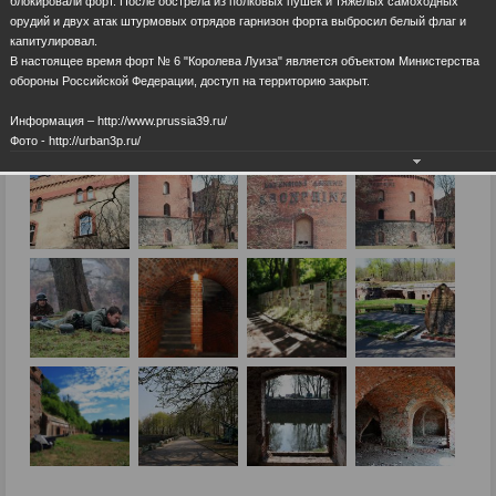
блокировали форт. После обстрела из полковых пушек и тяжелых самоходных
орудий и двух атак штурмовых отрядов гарнизон форта выбросил белый флаг и
капитулировал.
В настоящее время форт № 6 "Королева Луиза" является объектом Министерства
обороны Российской Федерации, доступ на территорию закрыт.
Информация – http://www.prussia39.ru/
Фото - http://urban3p.ru/