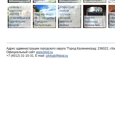
«Гнейзенау»
Луиза»
Гольштейн»
«Дёнхофф»
«О
Мемориальный
Выставка под
камень с
открытым
именами
небом
героев
Вид-на-Форт-
оружия
Фо
отличившихся
№-5-«Король-
Второй
Вид из
«К
при взятие
Фридрих-
мировой
бойницы
Фр
форта
Вильгельм»
войны
Форта №5
Ви
Адрес администрации городского округа "Город Калининград: 236022, г.К
Официальный сайт
www.klgd.ru
+7 (4012) 31-10-31, E-mail:
cityhall@klgd.ru