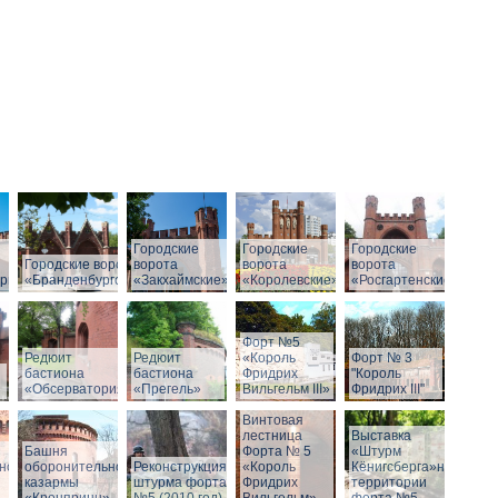
Городские
Городские
Городские
Городские ворота
ворота
ворота
ворота
рг»
«Бранденбургские»
«Закхаймские»
«Королевские»
«Росгартенские»
Форт №5
Редюит
Редюит
«Король
Форт № 3
бастиона
бастиона
Фридрих
"Король
«Обсерватория»
«Прегель»
Вильгельм III»
Фридрих III"
Винтовая
лестница
Выставка
Башня
Форта № 5
«Штурм
ной
оборонительной
Реконструкция
«Король
Кёнигсберга»на
казармы
штурма форта
Фридрих
территории