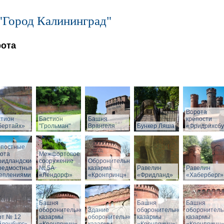
"Город Калининград"
рота
Ворота
стион
Бастион
Башня
крепости
бертайх»
"Грольман"
Врангеля
Бункер Ляша
«Фридрихсбу
епостные
ота
Межфортовое
ридландские»
сооружение
Оборонительная
предмостными
№ 5А
казарма
Равелин
Равелин
реплениями
«Лендорф»
«Кронпринц»
«Фридланд»
«Хаберберг»
Башня
Башня
Башня
оборонительной
Здание
оборонительной
оборонитель
рт № 12
казармы
оборонительной
казармы
казармы