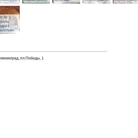
йленбург»
«Кронпринц»
казармы
«Кронпринц»
«Кронпринц
рт № 5
ороль
идрих
льгельм»
алининград, пл.Победы, 1