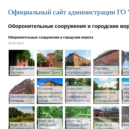
Официальный сайт администрации ГО 
Оборонительные сооружения и городские во
Оборонительные сооружения и городские ворота
25.02.2014
Астрономический
Бастион
Бастион
Ба
бастион
Башня "Дона"
«Купфертайх»
«Литауен»
«О
Кр
Казармы
Комплекс
вор
Врангельского
оборонительных
Крепостные
«Ф
Интендантская
кирасирского
сооружений
ворота
с 
казарма
полка
Литовского вала
«Аусфальские»
ук
Форт № 6
Форт № 7
Форт № 4
«Королева
«Герцог фон
Форт № 11
Фо