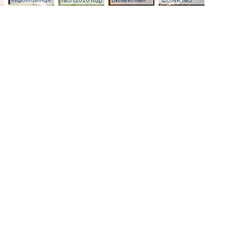
»
«Кронпринц»
№5 (2010 год)
Вильгельм»
форта №5