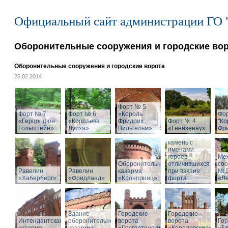
Официальный сайт администрации ГО 
Оборонительные сооружения и городские во
Оборонительные сооружения и городские ворота
25.02.2014
Форт № 5
Форт № 7
Форт № 6
«Король
Фо
«Герцог фон
«Королева
Фридрих
Форт № 4
"Ко
Гольштейн»
Луиза»
Вильгельм»
«Гнейзенау»
Фри
Мемориальный
камень с
именами
героев
Ме
Оборонительная
отличившихся
со
Равелин
Равелин
казарма
при взятие
№ 
«Хаберберг»
«Фридланд»
«Кронпринц»
форта
«Л
Здание
Городские
Городские
Интендантская
оборонительной
ворота
ворота
Гор