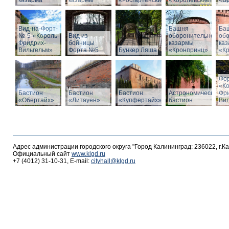
казарма
казармы
«Росгартенские»
«Королевские»
«Бр
Вид-на-Форт-
Башня
Ба
№-5-«Король-
Вид из
оборонительной
об
Фридрих-
бойницы
казармы
ка
Вильгельм»
Форта №5
Бункер Ляша
«Кронпринц»
«К
Фо
«К
Бастион
Бастион
Бастион
Астрономический
Фр
«Обертайх»
«Литауен»
«Купфертайх»
бастион
Вил
Адрес администрации городского округа "Город Калининград: 236022, г.К
Официальный сайт
www.klgd.ru
+7 (4012) 31-10-31, E-mail:
cityhall@klgd.ru