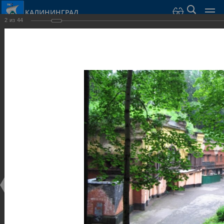
КАЛИНИНГРАД
2
из
44
Город Калининград
›
Город
›
Фотогалерея
›
Калининград
›
Оборонительные сооружения и городские ворота
Оборонительные сооружения и городские ворота
Оборонительные сооружения и городские ворота
25.02.2014