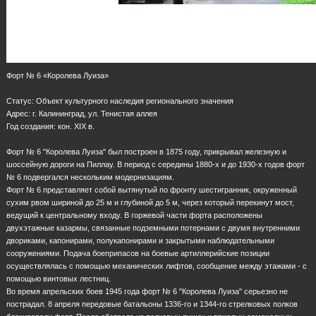
Форт № 6 «Королева Луиза»
Статус: Объект культурного наследия регионального значения
Адрес: г. Калининград, ул. Тенистая аллея
Год создания: кон. ХIХ в.
Форт № 6 "Королева Луиза" был построен в 1875 году, прикрывал железную и
шоссейную дороги на Пиллау. В период с середины 1880-х и до 1930-х годов форт
№ 6 подвергался нескольким модернизациям.
Форт № 6 представляет собой вытянутый по фронту шестигранник, окруженный
сухим рвом шириной до 25 м и глубиной до 5 м, через который перекинут мост,
ведущий к центральному входу. В горжевой части форта расположены
двухэтажные казармы, связанные подземными потернами с двумя внутренними
двориками, капонирами, полукапонирами и закрытыми наблюдательными
сооружениями. Подача боеприпасов на боевые артиллерийские позиции
осуществлялась с помощью механических лифтов, сообщение между этажами - с
помощью винтовых лестниц.
Во время апрельских боев 1945 года форт № 6 "Королева Луиза" серьезно не
пострадал. 8 апреля передовые батальоны 1336-го и 1344-го стрелковых полков