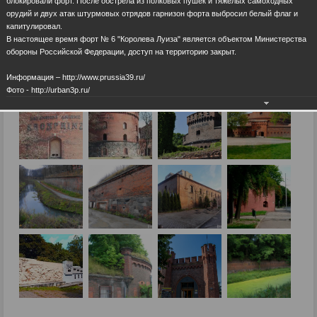
блокировали форт. После обстрела из полковых пушек и тяжелых самоходных
орудий и двух атак штурмовых отрядов гарнизон форта выбросил белый флаг и
капитулировал.
В настоящее время форт № 6 "Королева Луиза" является объектом Министерства
обороны Российской Федерации, доступ на территорию закрыт.
Информация – http://www.prussia39.ru/
Фото - http://urban3p.ru/