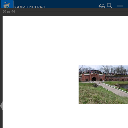
КАЛИНИНГРАД
30
из
44
Город Калининград
›
Город
›
Фотогалерея
›
Калининград
›
Оборонительные сооружения и городские ворота
Оборонительные сооружения и городские ворота
Оборонительные сооружения и городские ворота
25.02.2014