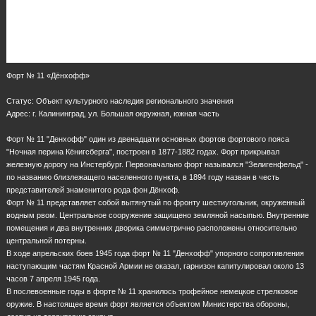
Форт № 11 «Дёнхофф»
Статус: Объект культурного наследия регионального значения
Адрес: г. Калининград, ул. Большая окружная, южная часть
Форт № 11 "Денхофф" один из двенадцати основных фортов фортового пояса
"Ночная перина Кёнигсберга", построен в 1877-1882 годах. Форт прикрывал
железную дорогу на Инстербург. Первоначально форт назывался "Зелигенфельд" -
по названию близлежащего населенного пункта, в 1894 году назван в честь
представителей знаменитого рода фон Дёнхоф.
Форт № 11 представляет собой вытянутый по фронту шестиугольник, окруженный
водным рвом. Центральное сооружение защищено земляной насыпью. Внутренние
помещения и два внутренних дворика симметрично расположены относительно
центральной потерны.
В ходе апрельских боев 1945 года форт № 11 "Денхофф" упорного сопротивления
наступающим частям Красной Армии не оказал, гарнизон капитулировал около 13
часов 7 апреля 1945 года.
В послевоенные годы в форте № 11 хранилось трофейное немецкое стрелковое
оружие. В настоящее время форт является объектом Министерства обороны,