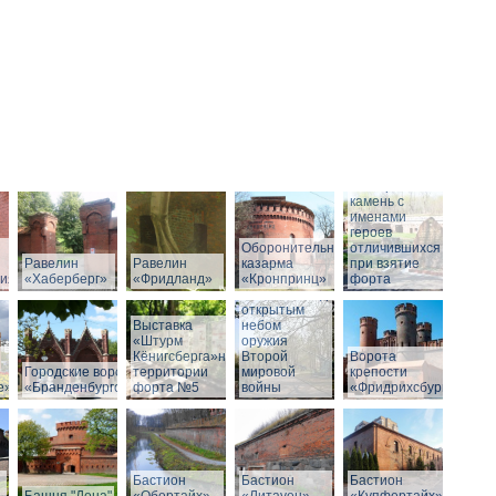
Мемориальный
камень с
именами
героев
Оборонительная
отличившихся
Равелин
Равелин
казарма
при взятие
рия»
«Хаберберг»
«Фридланд»
«Кронпринц»
форта
Выставка под
открытым
Выставка
небом
«Штурм
оружия
Кёнигсберга»на
Второй
Ворота
Городские ворота
территории
мировой
крепости
е»
«Бранденбургские»
форта №5
войны
«Фридрихсбург»
Бастион
Бастион
Бастион