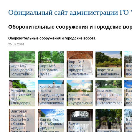
Официальный сайт администрации ГО 
Оборонительные сооружения и городские во
Оборонительные сооружения и городские ворота
25.02.2014
Форт № 5
Форт № 7
Форт № 6
«Король
Фо
«Герцог фон
«Королева
Фридрих
Форт № 4
"Ко
Гольштейн»
Луиза»
Вильгельм»
«Гнейзенау»
Фри
Крепостные
Межфортовое
ворота
Комплекс
Ка
сооружение
«Фридландские»
Крепостные
оборонительных
Вра
№ 5А
с предмостными
ворота
сооружений
кир
«Лендорф»
укреплениями
«Аусфальские»
Литовского вала
пол
Винтовая
лестница
Форта № 5
Вид-на-Форт-
Ба
«Король
№-5-«Король-
Вид из
об
Фридрих
Фридрих-
бойницы
ка