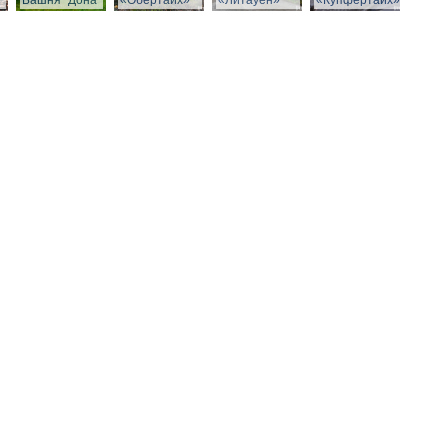
Башня "Дона"
«Обертайх»
«Литауен»
«Купфертайх»