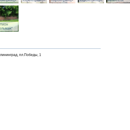
ронпринц»
«Кронпринц»
«Кронпринц»
«Кронпринц»
Врангеля
стион
ольман"
алининград, пл.Победы, 1