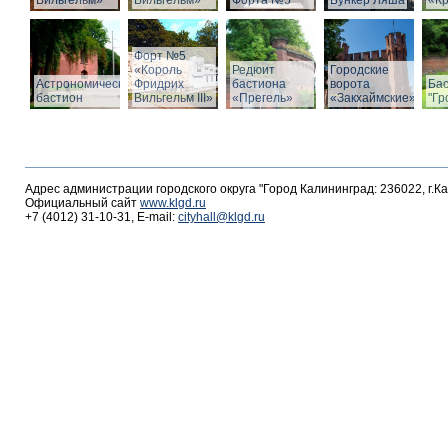
Вильгельм»
Вильгельм»
Форта №5
Бункер Ляша
«К
Форт №5
«Король
Редюит
Городские
Астрономический
Фридрих
бастиона
ворота
Ба
бастион
Вильгельм III»
«Прегель»
«Закхаймские»
"Гр
Адрес администрации городского округа "Город Калининград: 236022, г.К
Официальный сайт
www.klgd.ru
+7 (4012) 31-10-31, E-mail:
cityhall@klgd.ru