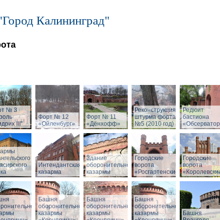
"Город Калининград"
рота
рт № 3
Реконструкция
Редюит
роль
Форт № 12
Форт № 11
штурма форта
бастиона
дрих III"
«Ойленбург»
«Дёнхофф»
№5 (2010 год)
«Обсервато
зармы
нгельского
Здание
Городские
Городские
асирского
Интендантская
оборонительной
ворота
ворота
ка
казарма
казармы
«Росгартенские»
«Королевски
шня
Башня
Башня
Башня
оронительной
оборонительной
оборонительной
оборонительной
зармы
казармы
казармы
казармы
Башня