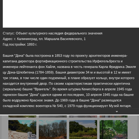
Статус: Объект культурного наследия федерального значения
Адрес: г. Калининград, пл. Маршала Василевского, 1
Год постройки: 1893 г.
Башня "Дона" была построена в 1853 году по проекту архитекторов инженера-
капитана директора фортификационного строительства Ирфюгельбрехта и
инженера-лейтенанта фон Хайля, названа в честь генерала Карла Фридриха Эмиля
цу Дона-Шлобитена (1784-1859). Башня диаметром 34 м и высотой в 12 м имеет
три этажа, в том числе один подземный, в плане образует кольцо, внутри которого
находится внутренний двор. По своим характеристикам практически идентична
(зеркальна) башне "Врангель". Во время штурма Кенигсберга в апреле 1945 года
гарнизон башни "Дона" сдался одним из последних, 10 апреля 1945 года на башне
было водружено Красное знамя. До 1969 года в башне "Дона" размещался
складской комплекс военторга № 540, с 1979 года функционирует Музей янтаря.