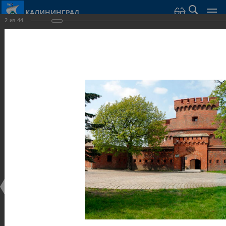
КАЛИНИНГРАД
2
из
44
Город Калининград
›
Город
›
Фотогалерея
›
Калининград
›
Оборонительные сооружения и городские ворота
Оборонительные сооружения и городские ворота
Оборонительные сооружения и городские ворота
25.02.2014