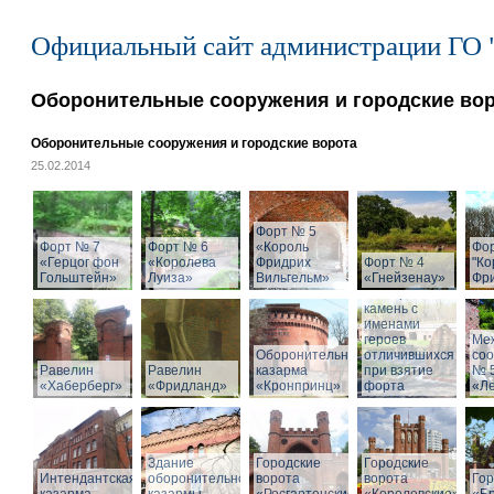
Официальный сайт администрации ГО 
Оборонительные сооружения и городские во
Оборонительные сооружения и городские ворота
25.02.2014
Форт № 5
Форт № 7
Форт № 6
«Король
Фо
«Герцог фон
«Королева
Фридрих
Форт № 4
"Ко
Гольштейн»
Луиза»
Вильгельм»
«Гнейзенау»
Фри
Мемориальный
камень с
именами
героев
Ме
Оборонительная
отличившихся
со
Равелин
Равелин
казарма
при взятие
№ 
«Хаберберг»
«Фридланд»
«Кронпринц»
форта
«Л
Здание
Городские
Городские
Интендантская
оборонительной
ворота
ворота
Гор