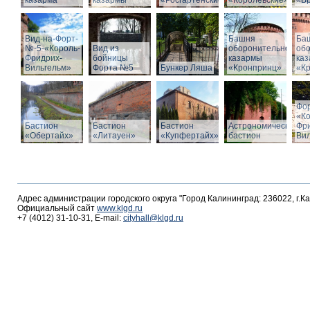
казарма
казармы
«Росгартенские»
«Королевские»
«Бр
Вид-на-Форт-
Башня
Ба
№-5-«Король-
Вид из
оборонительной
об
Фридрих-
бойницы
казармы
ка
Вильгельм»
Форта №5
Бункер Ляша
«Кронпринц»
«К
Фо
«К
Бастион
Бастион
Бастион
Астрономический
Фр
«Обертайх»
«Литауен»
«Купфертайх»
бастион
Вил
Адрес администрации городского округа "Город Калининград: 236022, г.К
Официальный сайт
www.klgd.ru
+7 (4012) 31-10-31, E-mail:
cityhall@klgd.ru