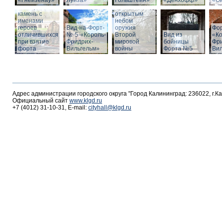
«Гнейзенау»
Луиза»
Гольштейн»
«Дёнхофф»
«О
Мемориальный
Выставка под
камень с
открытым
именами
небом
героев
Вид-на-Форт-
оружия
Фо
отличившихся
№-5-«Король-
Второй
Вид из
«К
при взятие
Фридрих-
мировой
бойницы
Фр
форта
Вильгельм»
войны
Форта №5
Ви
Адрес администрации городского округа "Город Калининград: 236022, г.К
Официальный сайт
www.klgd.ru
+7 (4012) 31-10-31, E-mail:
cityhall@klgd.ru