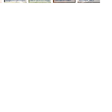
»
«Кронпринц»
№5 (2010 год)
Вильгельм»
форта №5