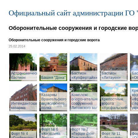
Официальный сайт администрации ГО 
Оборонительные сооружения и городские во
Оборонительные сооружения и городские ворота
25.02.2014
Астрономический
Бастион
Бастион
Ба
бастион
Башня "Дона"
«Купфертайх»
«Литауен»
«О
Кр
Казармы
Комплекс
вор
Врангельского
оборонительных
Крепостные
«Ф
Интендантская
кирасирского
сооружений
ворота
с 
казарма
полка
Литовского вала
«Аусфальские»
ук
Форт № 6
Форт № 7
Форт № 4
«Королева
«Герцог фон
Форт № 11
Фо