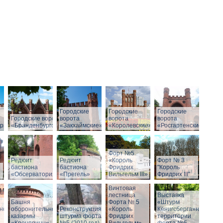
Городские
Городские
Городские
Городские ворота
ворота
ворота
ворота
рг»
«Бранденбургские»
«Закхаймские»
«Королевские»
«Росгартенские»
Форт №5
Редюит
Редюит
«Король
Форт № 3
бастиона
бастиона
Фридрих
"Король
«Обсерватория»
«Прегель»
Вильгельм III»
Фридрих III"
Винтовая
лестница
Выставка
Башня
Форта № 5
«Штурм
ной
оборонительной
Реконструкция
«Король
Кёнигсберга»на
казармы
штурма форта
Фридрих
территории