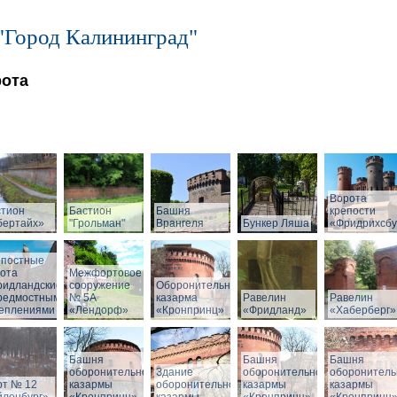
"Город Калининград"
рота
Ворота
стион
Бастион
Башня
крепости
бертайх»
"Грольман"
Врангеля
Бункер Ляша
«Фридрихсбу
епостные
ота
Межфортовое
ридландские»
сооружение
Оборонительная
предмостными
№ 5А
казарма
Равелин
Равелин
реплениями
«Лендорф»
«Кронпринц»
«Фридланд»
«Хаберберг»
Башня
Башня
Башня
оборонительной
Здание
оборонительной
оборонитель
рт № 12
казармы
оборонительной
казармы
казармы