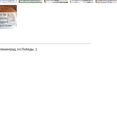
йленбург»
«Кронпринц»
казармы
«Кронпринц»
«Кронпринц
рт № 5
ороль
идрих
льгельм»
алининград, пл.Победы, 1