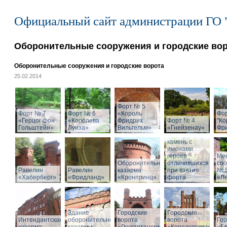
Официальный сайт администрации ГО 
Оборонительные сооружения и городские во
Оборонительные сооружения и городские ворота
25.02.2014
Форт № 5
Форт № 7
Форт № 6
«Король
Фо
«Герцог фон
«Королева
Фридрих
Форт № 4
"Ко
Гольштейн»
Луиза»
Вильгельм»
«Гнейзенау»
Фри
Мемориальный
камень с
именами
героев
Ме
Оборонительная
отличившихся
со
Равелин
Равелин
казарма
при взятие
№ 
«Хаберберг»
«Фридланд»
«Кронпринц»
форта
«Л
Здание
Городские
Городские
Интендантская
оборонительной
ворота
ворота
Гор