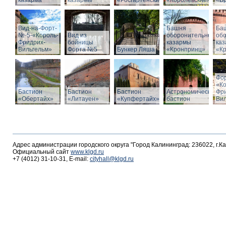
казарма
казармы
«Росгартенские»
«Королевские»
«Бр
Вид-на-Форт-
Башня
Ба
№-5-«Король-
Вид из
оборонительной
об
Фридрих-
бойницы
казармы
ка
Вильгельм»
Форта №5
Бункер Ляша
«Кронпринц»
«К
Фо
«К
Бастион
Бастион
Бастион
Астрономический
Фр
«Обертайх»
«Литауен»
«Купфертайх»
бастион
Вил
Адрес администрации городского округа "Город Калининград: 236022, г.К
Официальный сайт
www.klgd.ru
+7 (4012) 31-10-31, E-mail:
cityhall@klgd.ru