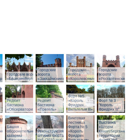
Городские
Городские
Городские
Городские ворота
ворота
ворота
ворота
рг»
«Бранденбургские»
«Закхаймские»
«Королевские»
«Росгартенские»
Форт №5
Редюит
Редюит
«Король
Форт № 3
бастиона
бастиона
Фридрих
"Король
«Обсерватория»
«Прегель»
Вильгельм III»
Фридрих III"
Винтовая
лестница
Выставка
Башня
Форта № 5
«Штурм
ной
оборонительной
Реконструкция
«Король
Кёнигсберга»на
казармы
штурма форта
Фридрих
территории