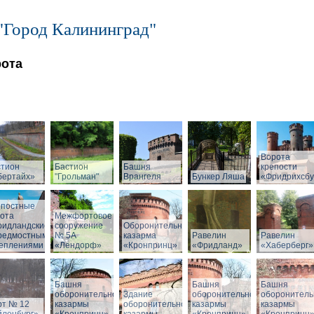
"Город Калининград"
рота
Ворота
стион
Бастион
Башня
крепости
бертайх»
"Грольман"
Врангеля
Бункер Ляша
«Фридрихсбу
епостные
ота
Межфортовое
ридландские»
сооружение
Оборонительная
предмостными
№ 5А
казарма
Равелин
Равелин
реплениями
«Лендорф»
«Кронпринц»
«Фридланд»
«Хаберберг»
Башня
Башня
Башня
оборонительной
Здание
оборонительной
оборонитель
рт № 12
казармы
оборонительной
казармы
казармы