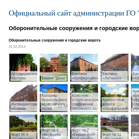
Официальный сайт администрации ГО 
Оборонительные сооружения и городские во
Оборонительные сооружения и городские ворота
25.02.2014
Астрономический
Бастион
Бастион
Ба
бастион
Башня "Дона"
«Купфертайх»
«Литауен»
«О
Кр
Казармы
Комплекс
вор
Врангельского
оборонительных
Крепостные
«Ф
Интендантская
кирасирского
сооружений
ворота
с 
казарма
полка
Литовского вала
«Аусфальские»
ук
Форт № 6
Форт № 7
Форт № 4
«Королева
«Герцог фон
Форт № 11
Фо