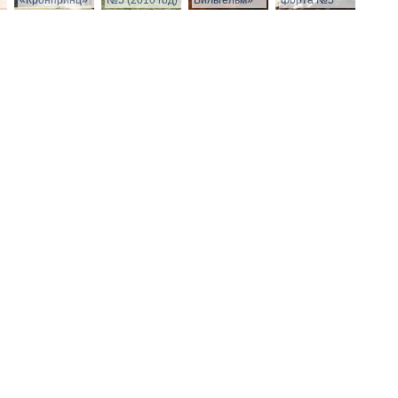
»
«Кронпринц»
№5 (2010 год)
Вильгельм»
форта №5