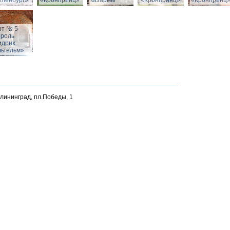
йленбург»
«Кронпринц»
казармы
«Кронпринц»
«Кронпринц
рт № 5
ороль
идрих
льгельм»
алининград, пл.Победы, 1