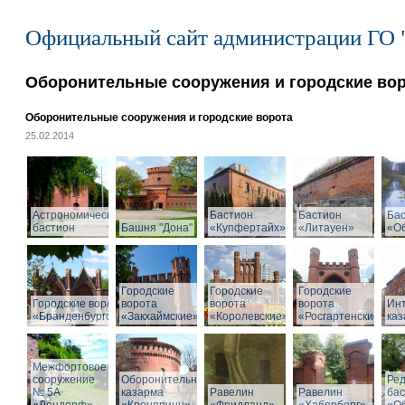
Официальный сайт администрации ГО 
Оборонительные сооружения и городские во
Оборонительные сооружения и городские ворота
25.02.2014
Астрономический
Бастион
Бастион
Ба
бастион
Башня "Дона"
«Купфертайх»
«Литауен»
«О
Городские
Городские
Городские
Городские ворота
ворота
ворота
ворота
Ин
«Бранденбургские»
«Закхаймские»
«Королевские»
«Росгартенские»
ка
Межфортовое
сооружение
Оборонительная
Ре
№ 5А
казарма
Равелин
Равелин
ба