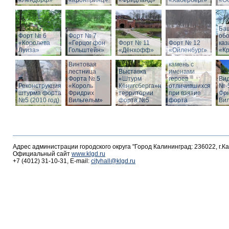
«Лендорф»
«Кронпринц»
«Фридланд»
«Хаберберг»
«О
Ба
Форт № 6
Форт № 7
об
«Королева
«Герцог фон
Форт № 11
Форт № 12
ка
Луиза»
Гольштейн»
«Дёнхофф»
«Ойленбург»
«К
Мемориальный
Винтовая
камень с
лестница
Выставка
именами
Форта № 5
«Штурм
героев
Вид
Реконструкция
«Король
Кёнигсберга»на
отличившихся
№-5
штурма форта
Фридрих
территории
при взятие
Фр
№5 (2010 год)
Вильгельм»
форта №5
форта
Ви
Адрес администрации городского округа "Город Калининград: 236022, г.К
Официальный сайт
www.klgd.ru
+7 (4012) 31-10-31, E-mail:
cityhall@klgd.ru