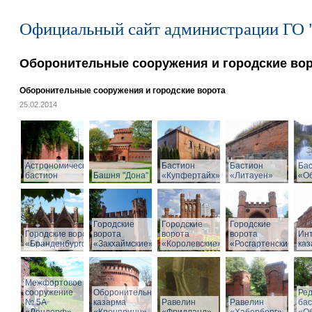
Официальный сайт администрации ГО 
Оборонительные сооружения и городские во
Оборонительные сооружения и городские ворота
25.02.2014
Астрономический
Бастион
Бастион
Ба
бастион
Башня "Дона"
«Купфертайх»
«Литауен»
«О
Городские
Городские
Городские
Городские ворота
ворота
ворота
ворота
Ин
«Бранденбургские»
«Закхаймские»
«Королевские»
«Росгартенские»
ка
Межфортовое
сооружение
Оборонительная
Ре
№ 5А
казарма
Равелин
Равелин
ба