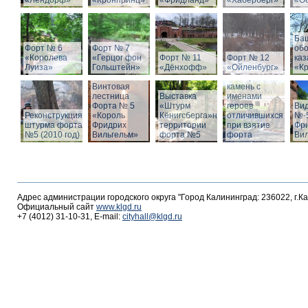
«Лендорф»
«Кронпринц»
«Фридланд»
«Хаберберг»
«О
Ба
Форт № 6
Форт № 7
об
«Королева
«Герцог фон
Форт № 11
Форт № 12
ка
Луиза»
Гольштейн»
«Дёнхофф»
«Ойленбург»
«К
Мемориальный
Винтовая
камень с
лестница
Выставка
именами
Форта № 5
«Штурм
героев
Вид
Реконструкция
«Король
Кёнигсберга»на
отличившихся
№-5
штурма форта
Фридрих
территории
при взятие
Фр
№5 (2010 год)
Вильгельм»
форта №5
форта
Ви
Адрес администрации городского округа "Город Калининград: 236022, г.К
Официальный сайт
www.klgd.ru
+7 (4012) 31-10-31, E-mail:
cityhall@klgd.ru