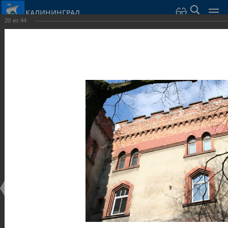
КАЛИНИНГРАД
20
из
44
Город Калининград
›
Город
›
Фотогалерея
›
Калининград
›
Оборонительные сооружения и городские ворота
Оборонительные сооружения и городские ворота
Оборонительные сооружения и городские ворота
25.02.2014