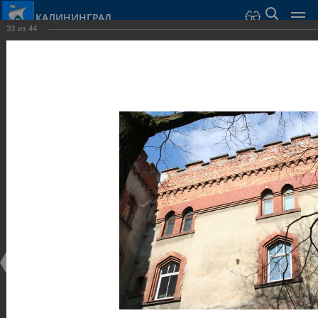
КАЛИНИНГРАД
33
из
44
Город Калининград
›
Город
›
Фотогалерея
›
Калининград
›
Оборонительные сооружения и городские ворота
Оборонительные сооружения и городские ворота
Оборонительные сооружения и городские ворота
25.02.2014