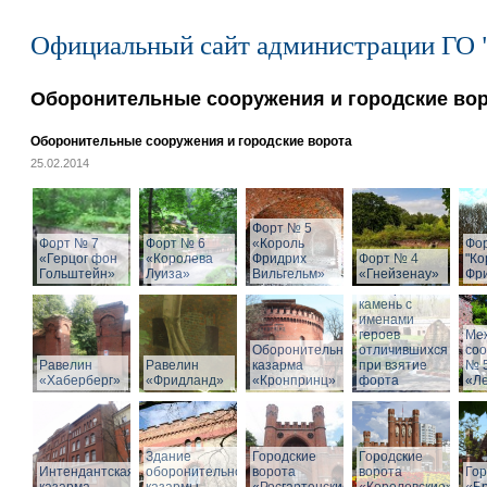
Официальный сайт администрации ГО 
Оборонительные сооружения и городские во
Оборонительные сооружения и городские ворота
25.02.2014
Форт № 5
Форт № 7
Форт № 6
«Король
Фо
«Герцог фон
«Королева
Фридрих
Форт № 4
"Ко
Гольштейн»
Луиза»
Вильгельм»
«Гнейзенау»
Фри
Мемориальный
камень с
именами
героев
Ме
Оборонительная
отличившихся
со
Равелин
Равелин
казарма
при взятие
№ 
«Хаберберг»
«Фридланд»
«Кронпринц»
форта
«Л
Здание
Городские
Городские
Интендантская
оборонительной
ворота
ворота
Гор