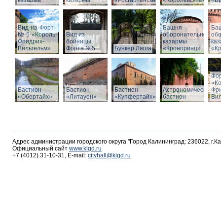
казарма
казармы
«Росгартенские»
«Королевские»
«Бр
Вид-на-Форт-
Башня
Ба
№-5-«Король-
Вид из
оборонительной
об
Фридрих-
бойницы
казармы
ка
Вильгельм»
Форта №5
Бункер Ляша
«Кронпринц»
«К
Фо
«К
Бастион
Бастион
Бастион
Астрономический
Фр
«Обертайх»
«Литауен»
«Купфертайх»
бастион
Вил
Адрес администрации городского округа "Город Калининград: 236022, г.К
Официальный сайт
www.klgd.ru
+7 (4012) 31-10-31, E-mail:
cityhall@klgd.ru