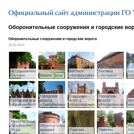
Официальный сайт администрации ГО 
Оборонительные сооружения и городские во
Оборонительные сооружения и городские ворота
25.02.2014
Астрономический
Бастион
Бастион
Ба
бастион
Башня "Дона"
«Купфертайх»
«Литауен»
«О
Городские
Городские
Городские
Городские ворота
ворота
ворота
ворота
Ин
«Бранденбургские»
«Закхаймские»
«Королевские»
«Росгартенские»
ка
Межфортовое
сооружение
Оборонительная
Ре
№ 5А
казарма
Равелин
Равелин
ба