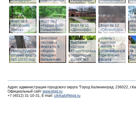
«Лендорф»
«Кронпринц»
«Фридланд»
«Хаберберг»
«О
Ба
Форт № 6
Форт № 7
об
«Королева
«Герцог фон
Форт № 11
Форт № 12
ка
Луиза»
Гольштейн»
«Дёнхофф»
«Ойленбург»
«К
Мемориальный
Винтовая
камень с
лестница
Выставка
именами
Форта № 5
«Штурм
героев
Вид
Реконструкция
«Король
Кёнигсберга»на
отличившихся
№-5
штурма форта
Фридрих
территории
при взятие
Фр
№5 (2010 год)
Вильгельм»
форта №5
форта
Ви
Адрес администрации городского округа "Город Калининград: 236022, г.К
Официальный сайт
www.klgd.ru
+7 (4012) 31-10-31, E-mail:
cityhall@klgd.ru