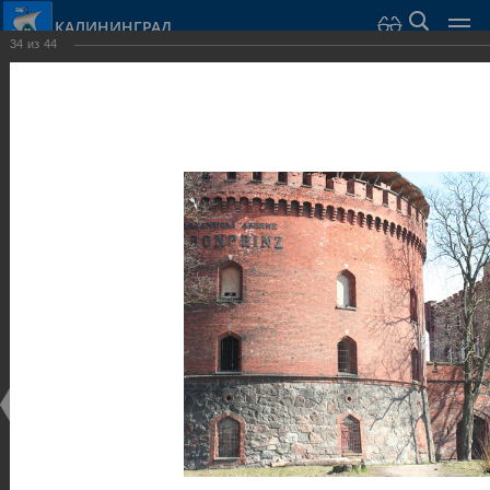
КАЛИНИНГРАД
34
из
44
Город Калининград
›
Город
›
Фотогалерея
›
Калининград
›
Оборонительные сооружения и городские ворота
Оборонительные сооружения и городские ворота
Оборонительные сооружения и городские ворота
25.02.2014