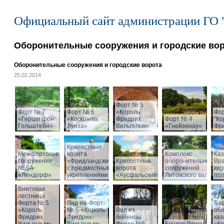
Официальный сайт администрации ГО 
Оборонительные сооружения и городские во
Оборонительные сооружения и городские ворота
25.02.2014
Форт № 5
Форт № 7
Форт № 6
«Король
Фо
«Герцог фон
«Королева
Фридрих
Форт № 4
"Ко
Гольштейн»
Луиза»
Вильгельм»
«Гнейзенау»
Фри
Крепостные
Межфортовое
ворота
Комплекс
Ка
сооружение
«Фридландские»
Крепостные
оборонительных
Вра
№ 5А
с предмостными
ворота
сооружений
кир
«Лендорф»
укреплениями
«Аусфальские»
Литовского вала
пол
Винтовая
лестница
Форта № 5
Вид-на-Форт-
Ба
«Король
№-5-«Король-
Вид из
об
Фридрих
Фридрих-
бойницы
ка