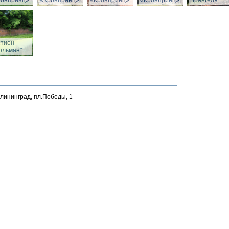
ронпринц»
«Кронпринц»
«Кронпринц»
«Кронпринц»
Врангеля
стион
ольман"
алининград, пл.Победы, 1