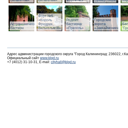
Вильгельм»
Вильгельм»
Форта №5
Бункер Ляша
«К
Форт №5
«Король
Редюит
Городские
Астрономический
Фридрих
бастиона
ворота
Ба
бастион
Вильгельм III»
«Прегель»
«Закхаймские»
"Гр
Адрес администрации городского округа "Город Калининград: 236022, г.К
Официальный сайт
www.klgd.ru
+7 (4012) 31-10-31, E-mail:
cityhall@klgd.ru