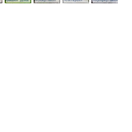
Башня "Дона"
«Обертайх»
«Литауен»
«Купфертайх»