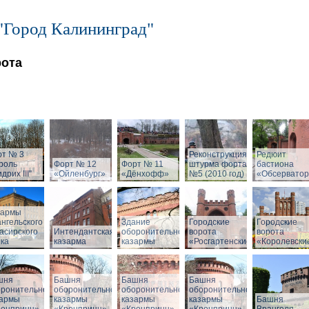
"Город Калининград"
рота
рт № 3
Реконструкция
Редюит
роль
Форт № 12
Форт № 11
штурма форта
бастиона
дрих III"
«Ойленбург»
«Дёнхофф»
№5 (2010 год)
«Обсервато
зармы
нгельского
Здание
Городские
Городские
асирского
Интендантская
оборонительной
ворота
ворота
ка
казарма
казармы
«Росгартенские»
«Королевски
шня
Башня
Башня
Башня
оронительной
оборонительной
оборонительной
оборонительной
зармы
казармы
казармы
казармы
Башня