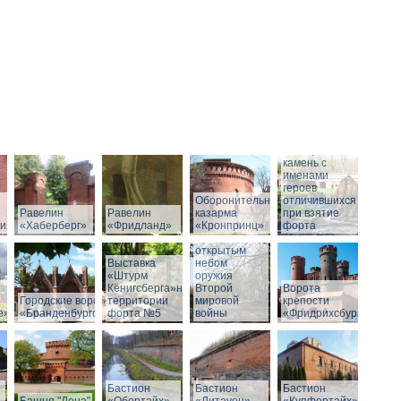
Мемориальный
камень с
именами
героев
Оборонительная
отличившихся
Равелин
Равелин
казарма
при взятие
рия»
«Хаберберг»
«Фридланд»
«Кронпринц»
форта
Выставка под
открытым
Выставка
небом
«Штурм
оружия
Кёнигсберга»на
Второй
Ворота
Городские ворота
территории
мировой
крепости
е»
«Бранденбургские»
форта №5
войны
«Фридрихсбург»
Бастион
Бастион
Бастион