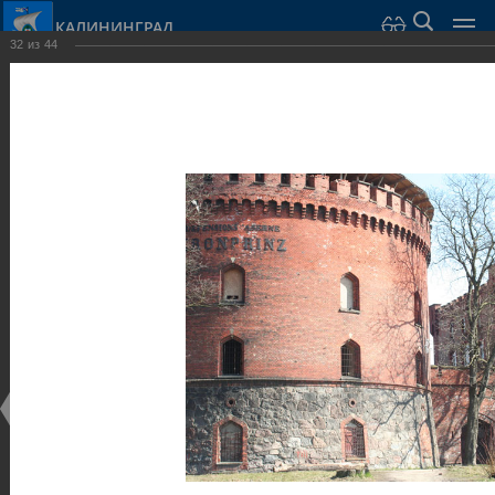
КАЛИНИНГРАД
32
из
44
Город Калининград
›
Город
›
Фотогалерея
›
Калининград
›
Оборонительные сооружения и городские ворота
Оборонительные сооружения и городские ворота
Оборонительные сооружения и городские ворота
25.02.2014