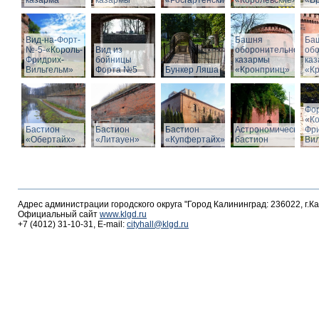
казарма
казармы
«Росгартенские»
«Королевские»
«Бр
Вид-на-Форт-
Башня
Ба
№-5-«Король-
Вид из
оборонительной
об
Фридрих-
бойницы
казармы
ка
Вильгельм»
Форта №5
Бункер Ляша
«Кронпринц»
«К
Фо
«К
Бастион
Бастион
Бастион
Астрономический
Фр
«Обертайх»
«Литауен»
«Купфертайх»
бастион
Вил
Адрес администрации городского округа "Город Калининград: 236022, г.К
Официальный сайт
www.klgd.ru
+7 (4012) 31-10-31, E-mail:
cityhall@klgd.ru