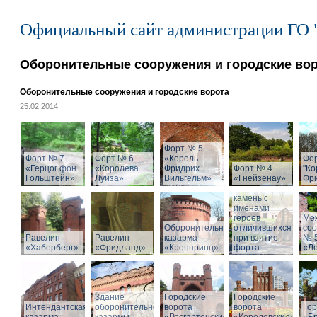
Официальный сайт администрации ГО 
Оборонительные сооружения и городские во
Оборонительные сооружения и городские ворота
25.02.2014
Форт № 5
Форт № 7
Форт № 6
«Король
Фо
«Герцог фон
«Королева
Фридрих
Форт № 4
"Ко
Гольштейн»
Луиза»
Вильгельм»
«Гнейзенау»
Фри
Мемориальный
камень с
именами
героев
Ме
Оборонительная
отличившихся
со
Равелин
Равелин
казарма
при взятие
№ 
«Хаберберг»
«Фридланд»
«Кронпринц»
форта
«Л
Здание
Городские
Городские
Интендантская
оборонительной
ворота
ворота
Гор