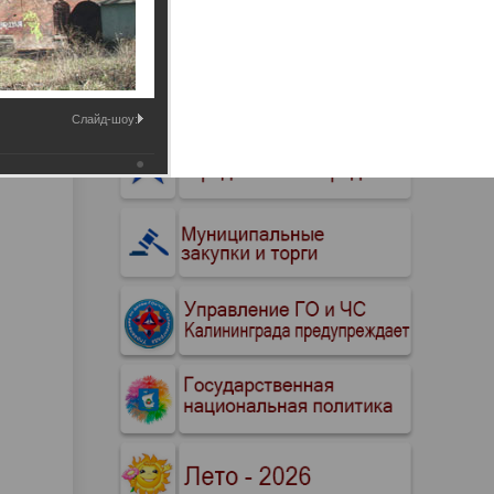
Промышленные здания и
сооружения
Мосты
Слайд-шоу: