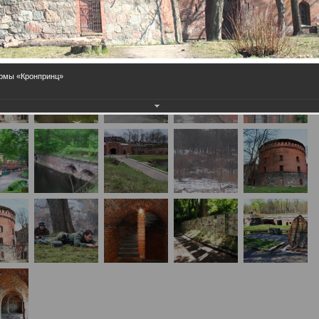
армы «Кронпринц»