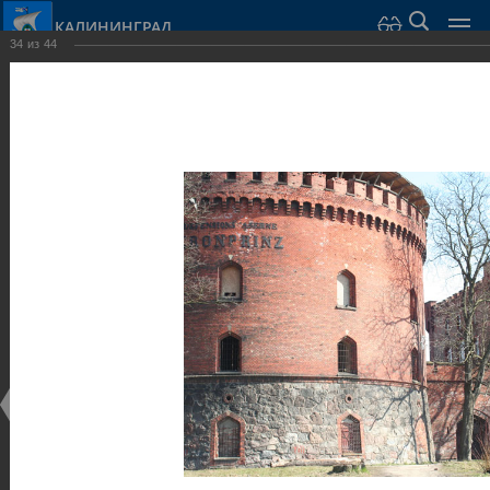
КАЛИНИНГРАД
34
из
44
Город Калининград
›
Город
›
Фотогалерея
›
Калининград
›
Оборонительные сооружения и городские ворота
Оборонительные сооружения и городские ворота
Оборонительные сооружения и городские ворота
25.02.2014