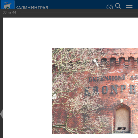
КАЛИНИНГРАД
33
из
44
Город Калининград
›
Город
›
Фотогалерея
›
Калининград
›
Оборонительные сооружения и городские ворота
Оборонительные сооружения и городские ворота
Оборонительные сооружения и городские ворота
25.02.2014