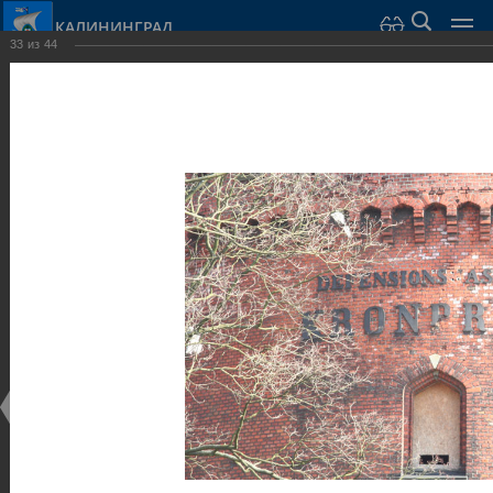
КАЛИНИНГРАД
33
из
44
Город Калининград
›
Город
›
Фотогалерея
›
Калининград
›
Оборонительные сооружения и городские ворота
Оборонительные сооружения и городские ворота
Оборонительные сооружения и городские ворота
25.02.2014