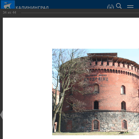
КАЛИНИНГРАД
34
из
44
Город Калининград
›
Город
›
Фотогалерея
›
Калининград
›
Оборонительные сооружения и городские ворота
Оборонительные сооружения и городские ворота
Оборонительные сооружения и городские ворота
25.02.2014