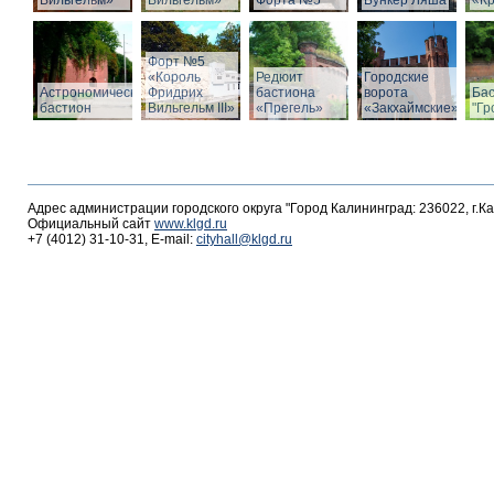
Вильгельм»
Вильгельм»
Форта №5
Бункер Ляша
«К
Форт №5
«Король
Редюит
Городские
Астрономический
Фридрих
бастиона
ворота
Ба
бастион
Вильгельм III»
«Прегель»
«Закхаймские»
"Гр
Адрес администрации городского округа "Город Калининград: 236022, г.К
Официальный сайт
www.klgd.ru
+7 (4012) 31-10-31, E-mail:
cityhall@klgd.ru