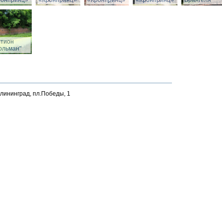
ронпринц»
«Кронпринц»
«Кронпринц»
«Кронпринц»
Врангеля
стион
ольман"
алининград, пл.Победы, 1