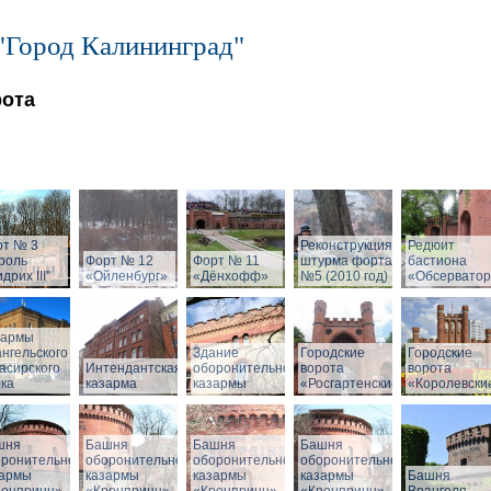
"Город Калининград"
рота
рт № 3
Реконструкция
Редюит
роль
Форт № 12
Форт № 11
штурма форта
бастиона
дрих III"
«Ойленбург»
«Дёнхофф»
№5 (2010 год)
«Обсервато
зармы
нгельского
Здание
Городские
Городские
асирского
Интендантская
оборонительной
ворота
ворота
ка
казарма
казармы
«Росгартенские»
«Королевски
шня
Башня
Башня
Башня
оронительной
оборонительной
оборонительной
оборонительной
зармы
казармы
казармы
казармы
Башня