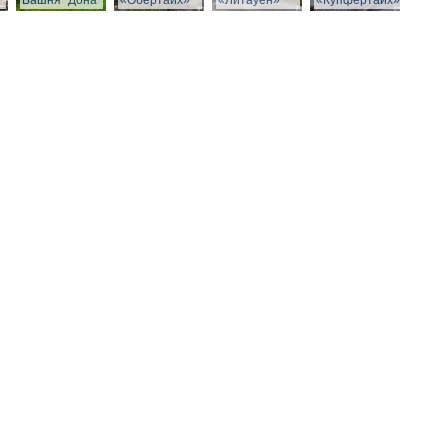
Башня "Дона"
«Обертайх»
«Литауен»
«Купфертайх»