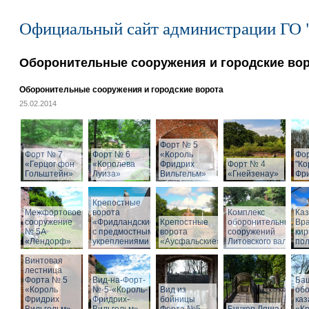
Официальный сайт администрации ГО 
Оборонительные сооружения и городские во
Оборонительные сооружения и городские ворота
25.02.2014
Форт № 5
Форт № 7
Форт № 6
«Король
Фо
«Герцог фон
«Королева
Фридрих
Форт № 4
"Ко
Гольштейн»
Луиза»
Вильгельм»
«Гнейзенау»
Фри
Крепостные
Межфортовое
ворота
Комплекс
Ка
сооружение
«Фридландские»
Крепостные
оборонительных
Вра
№ 5А
с предмостными
ворота
сооружений
кир
«Лендорф»
укреплениями
«Аусфальские»
Литовского вала
пол
Винтовая
лестница
Форта № 5
Вид-на-Форт-
Ба
«Король
№-5-«Король-
Вид из
об
Фридрих
Фридрих-
бойницы
ка