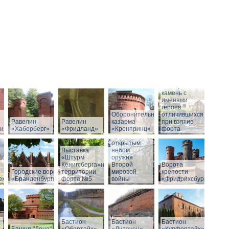
Мемориальный
камень с
именами
героев
Оборонительная
отличившихся
Равелин
Равелин
казарма
при взятие
рия»
«Хаберберг»
«Фридланд»
«Кронпринц»
форта
Выставка под
открытым
Выставка
небом
«Штурм
оружия
Кёнигсберга»на
Второй
Ворота
Городские ворота
территории
мировой
крепости
е»
«Бранденбургские»
форта №5
войны
«Фридрихсбург»
Бастион
Бастион
Бастион