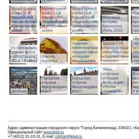
Куприяновой
Куприяновой
Куприяновой
Куприяновой
Ку
Музей боевой
Музей боевой
Музей боевой
славы 11-й
славы 11-й
славы 11-й
Ма
гвардейской
гвардейской
гвардейской
Мансарда
ка
общевойсковой
общевойсковой
общевойсковой
казармы
Кро
Краснознаменной
Краснознаменной
Краснознаменной
Кронпринц.
Ар
армии
армии
армии
Июль, 2010
про
Зд
«Ка
Изделие,
Здание ГУК
обл
Историческое
Кёнигсбергская
«Калининградского
ист
здание музея
государственная
областного музея
худ
- Штадтхалле
Инклюз
янтарная
«Художественная
муз
(20-е XX века)
ящерица
мануфактура
галерея»
оз
Вход в бункер
Ляша,
отдельно
Вто
Городская
Городская
стоящую
ве
сторона
сторона
экспозицию
янт
Фридландских
Фридландских
«Музей
мир
Диорама
ворот
ворот
«Блиндаж»
4 кг
Адрес администрации городского округа "Город Калининград: 236022, г.К
Официальный сайт
www.klgd.ru
+7 (4012) 31-10-31, E-mail:
cityhall@klgd.ru