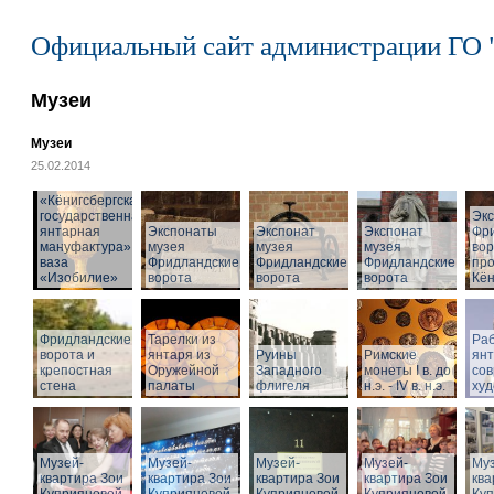
Официальный сайт администрации ГО 
Музеи
Музеи
25.02.2014
«Кёнигсбергская
государственная
Эк
янтарная
Экспонаты
Экспонат
Экспонат
Фр
мануфактура» -
музея
музея
музея
вор
ваза
Фридландские
Фридландские
Фридландские
про
«Изобилие»
ворота
ворота
ворота
Кён
Фридландские
Тарелки из
Раб
ворота и
янтаря из
Руины
Римские
ян
крепостная
Оружейной
Западного
монеты I в. до
со
стена
палаты
флигеля
н.э. - IV в. н.э.
худ
Музей-
Музей-
Музей-
Музей-
Муз
квартира Зои
квартира Зои
квартира Зои
квартира Зои
ква