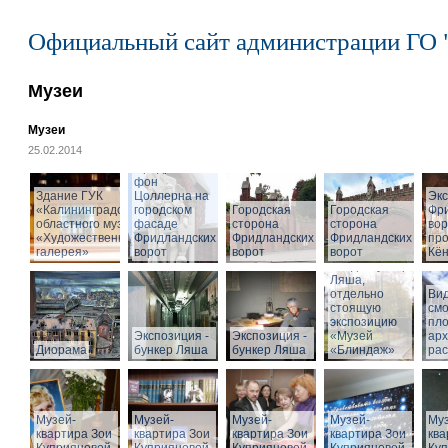
Официальный сайт администрации ГО 
Музеи
Музеи
25.02.2014
Cкульптура
Фридриха
фон
Здание ГУК
Цоллерна на
Эк
«Калининградского
городском
Городская
Городская
Фр
областного музея
фасаде
сторона
сторона
вор
«Художественная
Фридландских
Фридландских
Фридландских
про
галерея»
ворот
ворот
ворот
Кён
Вход в бункер
Ляша,
отдельно
Вид
стоящую
см
экспозицию
пл
Экспозиция -
Экспозиция -
«Музей
арх
Диорама
бункер Ляша
бункер Ляша
«Блиндаж»
рас
Музей-
Музей-
Музей-
Музей-
Муз
квартира Зои
квартира Зои
квартира Зои
квартира Зои
ква