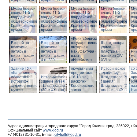
Куприяновой
Куприяновой
Куприяновой
Куприяновой
Ку
Музей боевой
Музей боевой
Музей боевой
Музей боевой
Муз
славы 11-й
славы 11-й
славы 11-й
славы 11-й
сла
гвардейской
гвардейской
гвардейской
гвардейской
гва
общевойсковой
общевойсковой
общевойсковой
общевойсковой
об
Краснознаменной
Краснознаменной
Краснознаменной
Краснознаменной
Кр
армии
армии
армии
армии
ар
«Кёнигсбергская
Второй по
Второй по
государственная
Шлем, шпора,
Ист
величине
величине
янтарная
удила,
зда
янтарь в
янтарь в
мануфактура» -
пластина
Ри
-
мире – весом
мире – весом
ваза
панциря XIV-
мон
Шт
4 кг. 280 г.
4 кг. 280 г.
«Изобилие»
XVI в.в.
н.э.
Вид
Шкатулка с
Шт
Здание ГУК
оккультными
Историческое
со 
«Калининградского
предметами,
здание музея -
Зам
областного
Историческое
16-18 в.в.,
Штадтхалле.Руины
пр
историко-
здание музея
раскопки
здания
(со
художественного
- Штадтхалле
Королевского
Штадтхалле (2-я
на
музея»
(20-е XX века)
замка
половина ХХ века)
Ниж
Адрес администрации городского округа "Город Калининград: 236022, г.К
Официальный сайт
www.klgd.ru
+7 (4012) 31-10-31, E-mail:
cityhall@klgd.ru