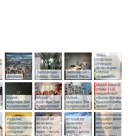
Вход в бункер
Ляша,
отдельно
ие
стоящую
экспозицию
Экспозиция -
Экспозиция -
«Музей
Диорама
бункер Ляша
бункер Ляша
«Блиндаж»
Музей боевой
славы 11-й
гвардейской
Музей-
Музей-
Музей-
общевойсковой
квартира Зои
квартира Зои
квартира Зои
Краснознаменной
Куприяновой
Куприяновой
Куприяновой
армии
«Кёнигсбергская
Изделие,
Второй по
Историческое
Второй по
государственная
Кёнигсбергская
величине
здание музея
величине
янтарная
государственная
янтарь в
-
янтарь в
мануфактура» -
янтарная
мире – весом
Штадтхалле.
мире – весом
ваза