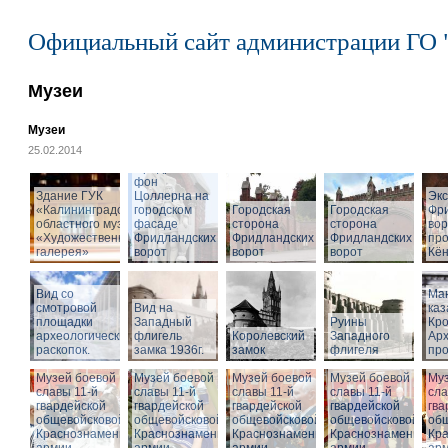
Официальный сайт администрации ГО 
Музеи
Музеи
25.02.2014
Cкульптура
Фридриха
фон
Здание ГУК
Цоллерна на
Эк
«Калининградского
городском
Городская
Городская
Фр
областного музея
фасаде
сторона
сторона
вор
«Художественная
Фридландских
Фридландских
Фридландских
про
галерея»
ворот
ворот
ворот
Кён
Вид со
Ма
смотровой
Вид на
ка
площадки
Западный
Руины
Кро
археологических
флигель
Королевский
Западного
Ар
раскопок.
замка 1936г.
замок
флигеля
про
Музей боевой
Музей боевой
Музей боевой
Музей боевой
Муз
славы 11-й
славы 11-й
славы 11-й
славы 11-й
сла
гвардейской
гвардейской
гвардейской
гвардейской
гва
общевойсковой
общевойсковой
общевойсковой
общевойсковой
об
Краснознаменной
Краснознаменной
Краснознаменной
Краснознаменной
Кр