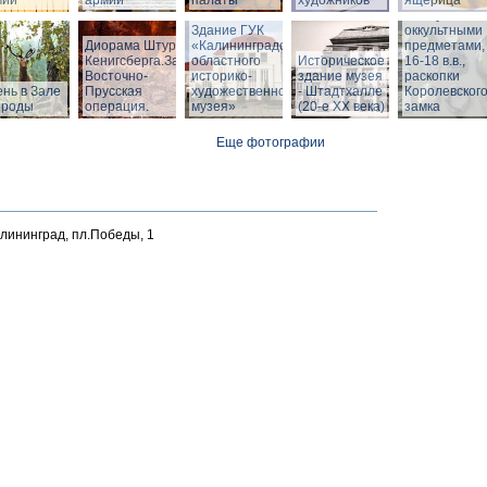
мии
армии
палаты
художников
ящерица
Шкатулка с
Здание ГУК
оккультными
Диорама Штурм
«Калининградского
предметами,
Кенигсберга.Зал
областного
Историческое
16-18 в.в.,
Восточно-
историко-
здание музея
раскопки
нь в Зале
Прусская
художественного
- Штадтхалле
Королевског
ироды
операция.
музея»
(20-е XX века)
замка
Еще фотографии
алининград, пл.Победы, 1