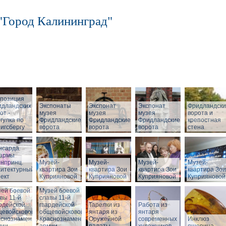
"Город Калининград"
спозиция
идландских
Экспонаты
Экспонат
Экспонат
Фридландск
от -
музея
музея
музея
ворота и
гулка по
Фридландские
Фридландские
Фридландские
крепостная
игсбергу
ворота
ворота
ворота
стена
нсарда
зармы
нпринц.
Музей-
Музей-
Музей-
Музей-
хитектурный
квартира Зои
квартира Зои
квартира Зои
квартира Зои
ект
Куприяновой
Куприяновой
Куприяновой
Куприяновой
ей боевой
Музей боевой
вы 11-й
славы 11-й
рдейской
гвардейской
Тарелки из
Работа из
щевойсковой
общевойсковой
янтаря из
янтаря
аснознаменной
Краснознаменной
Оружейной
современных
Инклюз