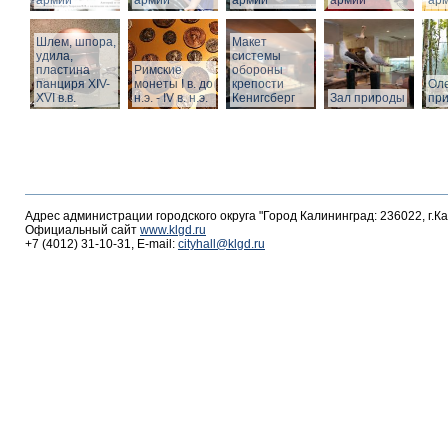
армии
армии
армии
армии
ар
Шлем, шпора,
Макет
удила,
системы
пластина
Римские
обороны
панциря XIV-
монеты I в. до
крепости
Оле
XVI в.в.
н.э. - IV в. н.э.
Кенигсберг
Зал природы
пр
Адрес администрации городского округа "Город Калининград: 236022, г.К
Официальный сайт
www.klgd.ru
+7 (4012) 31-10-31, E-mail:
cityhall@klgd.ru