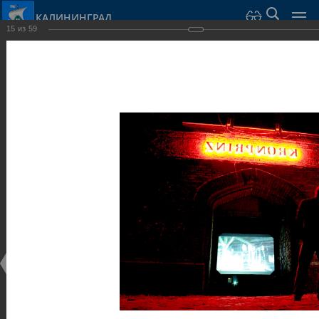
КАЛИНИНГРАД
15
из
59
Город Калининград
›
Город
›
Фотогалерея
›
Калининград
›
Музеи
Музеи
Музеи
25.02.2014