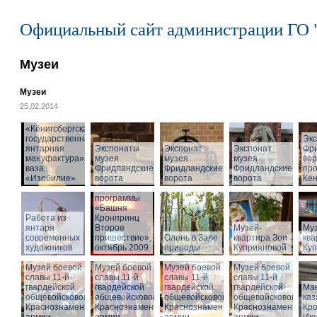
Официальный сайт администрации ГО 
Музеи
Музеи
25.02.2014
«Кёнигсбергская
государственная
Эк
янтарная
Экспонаты
Экспонат
Экспонат
Фр
мануфактура» -
музея
музея
музея
вор
ваза
Фридландские
Фридландские
Фридландские
про
«Изобилие»
ворота
ворота
ворота
Кён
Презентация
программы
«Башня
Работа из
Кронпринц
янтаря
Второе
Музей-
Муз
современных
пришествие»,
Олень в Зале
квартира Зои
ква
художников
октябрь 2009
природы
Куприяновой
Ку
Музей боевой
Музей боевой
Музей боевой
Музей боевой
славы 11-й
славы 11-й
славы 11-й
славы 11-й
гвардейской
гвардейской
гвардейской
гвардейской
Ма
общевойсковой
общевойсковой
общевойсковой
общевойсковой
ка
Краснознаменной
Краснознаменной
Краснознаменной
Краснознаменной
Кро