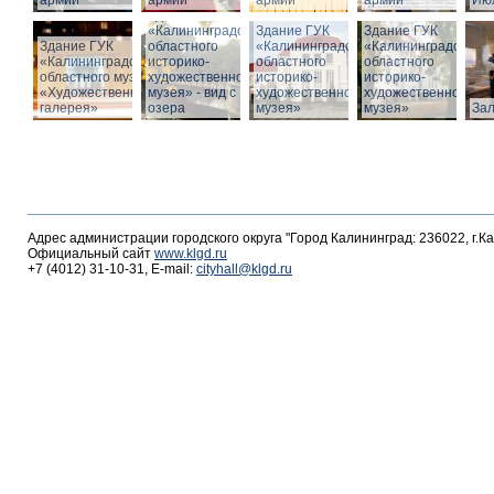
армии
армии
армии
армии
Июл
Здание ГУК
«Калининградского
Здание ГУК
Здание ГУК
Здание ГУК
областного
«Калининградского
«Калининградского
«Калининградского
историко-
областного
областного
областного музея
художественного
историко-
историко-
«Художественная
музея» - вид с
художественного
художественного
галерея»
озера
музея»
музея»
За
Адрес администрации городского округа "Город Калининград: 236022, г.К
Официальный сайт
www.klgd.ru
+7 (4012) 31-10-31, E-mail:
cityhall@klgd.ru