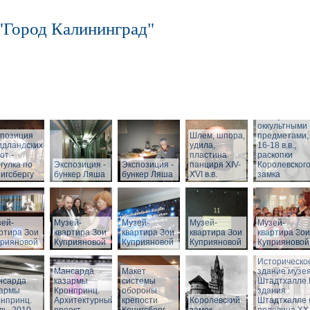
"Город Калининград"
Шкатулка с
оккультными
спозиция
Шлем, шпора,
предметами,
идландских
удила,
16-18 в.в.,
от -
пластина
раскопки
гулка по
Экспозиция -
Экспозиция -
панциря XIV-
Королевског
игсбергу
бункер Ляша
бункер Ляша
XVI в.в.
замка
ей-
Музей-
Музей-
Музей-
Музей-
ртира Зои
квартира Зои
квартира Зои
квартира Зои
квартира Зои
прияновой
Куприяновой
Куприяновой
Куприяновой
Куприяновой
Историческо
Мансарда
Макет
здание музея
нсарда
казармы
системы
Штадтхалле
зармы
Кронпринц.
обороны
здания
нпринц.
Архитектурный
крепости
Королевский
Штадтхалле 