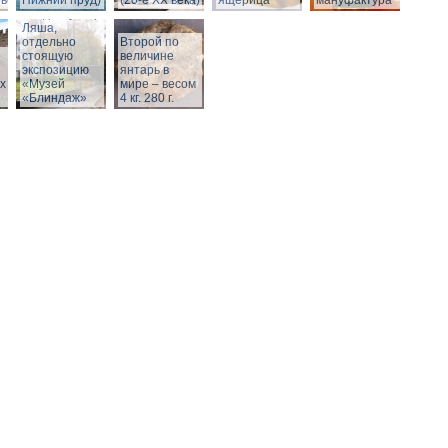
века)
Нижний пруд)
(20-е XX века)
ящерица
мануфактура
Вход в бункер
Ляша,
отдельно
Второй по
стоящую
величине
экспозицию
янтарь в
х
«Музей
мире – весом
«Блиндаж»
4 кг. 280 г.