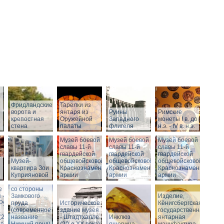
Фридландские
Тарелки из
ворота и
янтаря из
Руины
Римские
о
крепостная
Оружейной
Западного
монеты I в. до
стена
палаты
флигеля
н.э. - IV в. н.э.
Музей боевой
Музей боевой
Музей боевой
Историческое
славы 11-й
славы 11-й
славы 11-й
здание музея
гвардейской
гвардейской
гвардейской
Музей-
-
общевойсковой
общевойсковой
общевойсковой
квартира Зои
Штадтхалле.
Краснознаменной
Краснознаменной
Краснознаменной
Куприяновой
Вид на
армии
армии
армии
Штадтхалле
е
со стороны
 -
Замкового
Изделие,
.Руины
пруда
Историческое
Кёнигсбергская
(современное
здание музея
государственная
(2-я
название
- Штадтхалле
Инклюз
янтарная