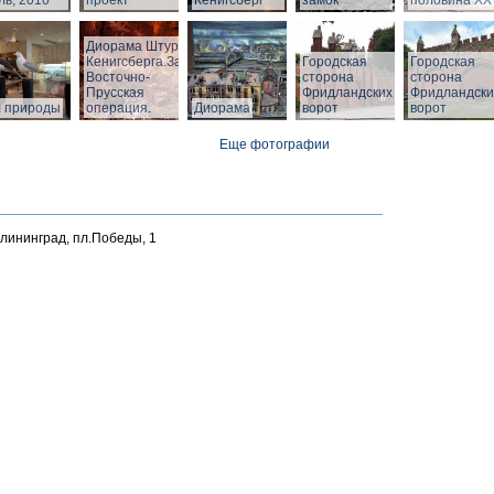
ь, 2010
проект
Кенигсберг
замок
половина ХХ 
Диорама Штурм
Кенигсберга.Зал
Городская
Городская
Восточно-
сторона
сторона
Прусская
Фридландских
Фридландски
л природы
операция.
Диорама
ворот
ворот
Еще фотографии
алининград, пл.Победы, 1