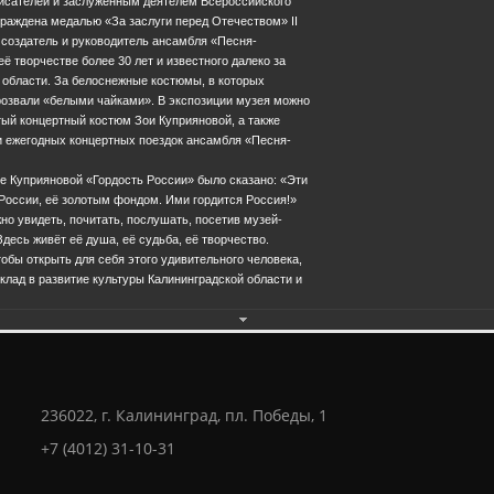
исателей и заслуженным деятелем Всероссийского
раждена медалью «За заслуги перед Отечеством» II
к создатель и руководитель ансамбля «Песня-
ё творчестве более 30 лет и известного далеко за
 области. За белоснежные костюмы, в которых
розвали «белыми чайками». В экспозиции музея можно
ый концертный костюм Зои Куприяновой, а также
 ежегодных концертных поездок ансамбля «Песня-
Еще фотографии
ое Куприяновой «Гордость России» было сказано: «Эти
России, её золотым фондом. Ими гордится Россия!»
жно увидеть, почитать, послушать, посетив музей-
28.0
десь живёт её душа, её судьба, её творчество.
обы открыть для себя этого удивительного человека,
лад в развитие культуры Калининградской области и
236022, г. Калининград, пл. Победы, 1
+7 (4012) 31-10-31