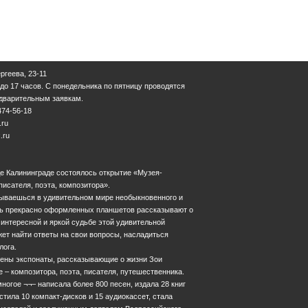
ергеева, 23-11
 до 17 часов. С понедельника по пятницу проводятся
едварительным заявкам.
474-56-18
.ru
.ru
оде Калининграде состоялось открытие «Музея-
писателя, поэта, композитора».
азываешься в удивительном мире необыкновенного и
мь прекрасно оформленных планшетов рассказывают о
 интересной и яркой судьбе этой удивительной
ет найти ответы на свои вопросы, насладиться
лога.
лены экспонаты, рассказывающие о жизни Зои
е – композитора, поэта, писателя, путешественника.
ногое ¬¬– написала более 800 песен, издала 28 книг
стила 10 компакт-дисков и 15 аудиокассет, стала