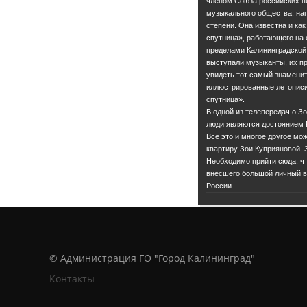
членом Союза российских п
музыкального общества, наг
степени. Она известна и ка
спутница», работающего на е
пределами Калининградской
выступали музыканты, их п
увидеть тот самый знаменит
иллюстрированные летописи
спутница».
В одной из телепередач о З
люди являются достоянием 
Всё это и многое другое мо
квартиру Зои Куприяновой. З
Необходимо прийти сюда, чт
внесшего большой личный вк
России.
© Администрация ГО "Город Калининград"
Контакты