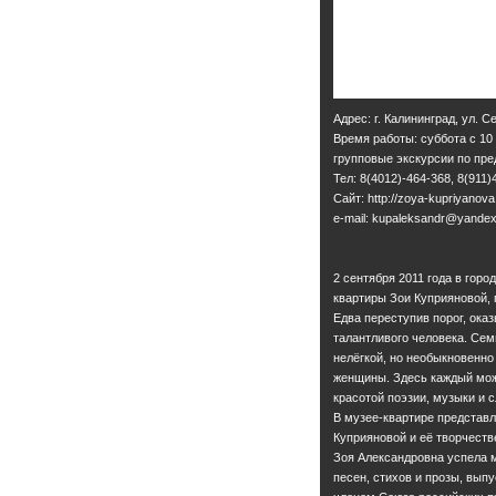
Адрес: г. Калининград, ул. С
Время работы: суббота с 10
групповые экскурсии по пр
Тел: 8(4012)-464-368, 8(911)
Сайт: http://zoya-kupriyanova
e-mail: kupaleksandr@yandex
2 сентября 2011 года в гор
квартиры Зои Куприяновой, 
Едва переступив порог, ок
талантливого человека. Се
нелёгкой, но необыкновенно
женщины. Здесь каждый мож
красотой поэзии, музыки и с
В музее-квартире представ
Куприяновой и её творчеств
Зоя Александровна успела м
песен, стихов и прозы, выпу