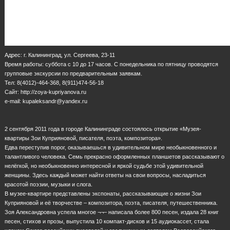
Адрес: г. Калининград, ул. Сергеева, 23-11
Время работы: суббота с 10 до 17 часов. С понедельника по пятницу проводятся
групповые экскурсии по предварительным заявкам.
Тел: 8(4012)-464-368, 8(911)474-56-18
Сайт: http://zoya-kupriyanova.ru
e-mail: kupaleksandr@yandex.ru
2 сентября 2011 года в городе Калининграде состоялось открытие «Музея-
квартиры Зои Куприяновой, писателя, поэта, композитора».
Едва переступив порог, оказываешься в удивительном мире необыкновенного и
талантливого человека. Семь прекрасно оформленных планшетов рассказывают о
нелёгкой, но необыкновенно интересной и яркой судьбе этой удивительной
женщины. Здесь каждый может найти ответы на свои вопросы, насладиться
красотой поэзии, музыки и слога.
В музее-квартире представлены экспонаты, рассказывающие о жизни Зои
Куприяновой и её творчестве – композитора, поэта, писателя, путешественника.
Зоя Александровна успела многое ¬¬– написала более 800 песен, издала 28 книг
песен, стихов и прозы, выпустила 10 компакт-дисков и 15 аудиокассет, стала