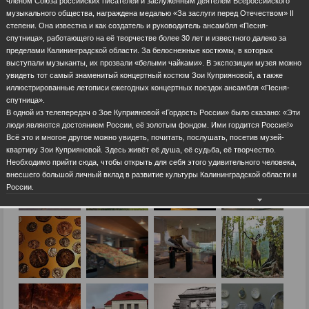
членом Союза российских писателей и заслуженным деятелем Всероссийского
музыкального общества, награждена медалью «За заслуги перед Отечеством» II
степени. Она известна и как создатель и руководитель ансамбля «Песня-
спутница», работающего на её творчестве более 30 лет и известного далеко за
пределами Калининградской области. За белоснежные костюмы, в которых
выступали музыканты, их прозвали «белыми чайками». В экспозиции музея можно
увидеть тот самый знаменитый концертный костюм Зои Куприяновой, а также
иллюстрированные летописи ежегодных концертных поездок ансамбля «Песня-
спутница».
В одной из телепередач о Зое Куприяновой «Гордость России» было сказано: «Эти
люди являются достоянием России, её золотым фондом. Ими гордится Россия!»
Всё это и многое другое можно увидеть, почитать, послушать, посетив музей-
квартиру Зои Куприяновой. Здесь живёт её душа, её судьба, её творчество.
Необходимо прийти сюда, чтобы открыть для себя этого удивительного человека,
внесшего большой личный вклад в развитие культуры Калининградской области и
России.