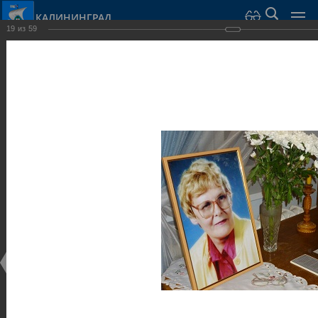
КАЛИНИНГРАД
19
из
59
Город Калининград
›
Город
›
Фотогалерея
›
Калининград
›
Музеи
Музеи
Музеи
25.02.2014