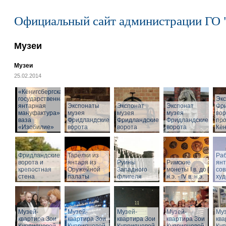
Официальный сайт администрации ГО 
Музеи
Музеи
25.02.2014
«Кёнигсбергская
государственная
Эк
янтарная
Экспонаты
Экспонат
Экспонат
Фр
мануфактура» -
музея
музея
музея
вор
ваза
Фридландские
Фридландские
Фридландские
про
«Изобилие»
ворота
ворота
ворота
Кён
Фридландские
Тарелки из
Раб
ворота и
янтаря из
Руины
Римские
ян
крепостная
Оружейной
Западного
монеты I в. до
со
стена
палаты
флигеля
н.э. - IV в. н.э.
худ
Музей-
Музей-
Музей-
Музей-
Муз
квартира Зои
квартира Зои
квартира Зои
квартира Зои
ква