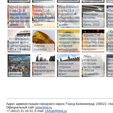
Куприяновой
Куприяновой
Куприяновой
Куприяновой
Ку
Музей боевой
Музей боевой
Музей боевой
славы 11-й
славы 11-й
славы 11-й
Ма
гвардейской
гвардейской
гвардейской
Мансарда
ка
общевойсковой
общевойсковой
общевойсковой
казармы
Кро
Краснознаменной
Краснознаменной
Краснознаменной
Кронпринц.
Ар
армии
армии
армии
Июль, 2010
про
Зд
«Ка
Изделие,
Здание ГУК
обл
Историческое
Кёнигсбергская
«Калининградского
ист
здание музея
государственная
областного музея
худ
- Штадтхалле
Инклюз
янтарная
«Художественная
муз
(20-е XX века)
ящерица
мануфактура
галерея»
оз
Вход в бункер
Ляша,
отдельно
Вто
Городская
Городская
стоящую
ве
сторона
сторона
экспозицию
янт
Фридландских
Фридландских
«Музей
мир
Диорама
ворот
ворот
«Блиндаж»
4 кг
Адрес администрации городского округа "Город Калининград: 236022, г.К
Официальный сайт
www.klgd.ru
+7 (4012) 31-10-31, E-mail:
cityhall@klgd.ru