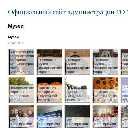
Официальный сайт администрации ГО 
Музеи
Музеи
25.02.2014
«Кёнигсбергская
государственная
Эк
янтарная
Экспонаты
Экспонат
Экспонат
Фр
мануфактура» -
музея
музея
музея
вор
ваза
Фридландские
Фридландские
Фридландские
про
«Изобилие»
ворота
ворота
ворота
Кён
Фридландские
Тарелки из
Раб
ворота и
янтаря из
Руины
Римские
ян
крепостная
Оружейной
Западного
монеты I в. до
со
стена
палаты
флигеля
н.э. - IV в. н.э.
худ
Музей-
Музей-
Музей-
Музей-
Муз
квартира Зои
квартира Зои
квартира Зои
квартира Зои
ква