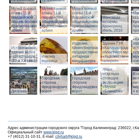
Куприяновой
Куприяновой
Куприяновой
Куприяновой
Ку
Музей боевой
Музей боевой
Музей боевой
славы 11-й
славы 11-й
славы 11-й
Ма
гвардейской
гвардейской
гвардейской
Мансарда
ка
общевойсковой
общевойсковой
общевойсковой
казармы
Кро
Краснознаменной
Краснознаменной
Краснознаменной
Кронпринц.
Ар
армии
армии
армии
Июль, 2010
про
Зд
«Ка
Изделие,
Здание ГУК
обл
Историческое
Кёнигсбергская
«Калининградского
ист
здание музея
государственная
областного музея
худ
- Штадтхалле
Инклюз
янтарная
«Художественная
муз
(20-е XX века)
ящерица
мануфактура
галерея»
оз
Вход в бункер
Ляша,
отдельно
Вто
Городская
Городская
стоящую
ве
сторона
сторона
экспозицию
янт
Фридландских
Фридландских
«Музей
мир
Диорама
ворот
ворот
«Блиндаж»
4 кг
Адрес администрации городского округа "Город Калининград: 236022, г.К
Официальный сайт
www.klgd.ru
+7 (4012) 31-10-31, E-mail:
cityhall@klgd.ru