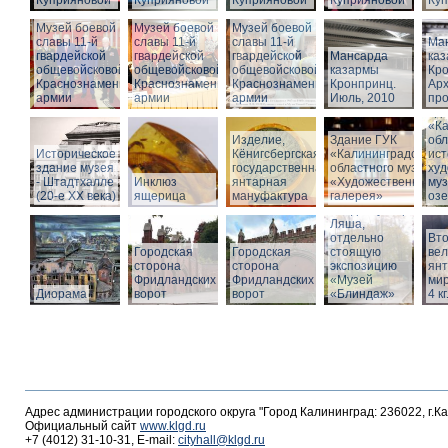
Куприяновой
Куприяновой
Куприяновой
Куприяновой
Ку
Музей боевой
Музей боевой
Музей боевой
славы 11-й
славы 11-й
славы 11-й
Ма
гвардейской
гвардейской
гвардейской
Мансарда
ка
общевойсковой
общевойсковой
общевойсковой
казармы
Кро
Краснознаменной
Краснознаменной
Краснознаменной
Кронпринц.
Ар
армии
армии
армии
Июль, 2010
про
Зд
«Ка
Изделие,
Здание ГУК
обл
Историческое
Кёнигсбергская
«Калининградского
ист
здание музея
государственная
областного музея
худ
- Штадтхалле
Инклюз
янтарная
«Художественная
муз
(20-е XX века)
ящерица
мануфактура
галерея»
оз
Вход в бункер
Ляша,
отдельно
Вто
Городская
Городская
стоящую
ве
сторона
сторона
экспозицию
янт
Фридландских
Фридландских
«Музей
мир
Диорама
ворот
ворот
«Блиндаж»
4 кг
Адрес администрации городского округа "Город Калининград: 236022, г.К
Официальный сайт
www.klgd.ru
+7 (4012) 31-10-31, E-mail:
cityhall@klgd.ru