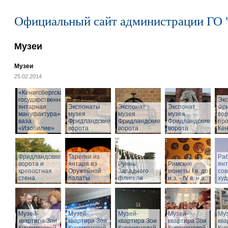
Официальный сайт администрации ГО 
Музеи
Музеи
25.02.2014
«Кёнигсбергская
государственная
Эк
янтарная
Экспонаты
Экспонат
Экспонат
Фр
мануфактура» -
музея
музея
музея
вор
ваза
Фридландские
Фридландские
Фридландские
про
«Изобилие»
ворота
ворота
ворота
Кён
Фридландские
Тарелки из
Раб
ворота и
янтаря из
Руины
Римские
ян
крепостная
Оружейной
Западного
монеты I в. до
со
стена
палаты
флигеля
н.э. - IV в. н.э.
худ
Музей-
Музей-
Музей-
Музей-
Муз
квартира Зои
квартира Зои
квартира Зои
квартира Зои
ква