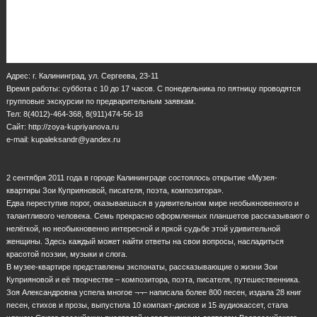
Адрес: г. Калининград, ул. Сергеева, 23-11
Время работы: суббота с 10 до 17 часов. С понедельника по пятницу проводятся
групповые экскурсии по предварительным заявкам.
Тел: 8(4012)-464-368, 8(911)474-56-18
Сайт: http://zoya-kupriyanova.ru
e-mail: kupaleksandr@yandex.ru
2 сентября 2011 года в городе Калининграде состоялось открытие «Музея-
квартиры Зои Куприяновой, писателя, поэта, композитора».
Едва переступив порог, оказываешься в удивительном мире необыкновенного и
талантливого человека. Семь прекрасно оформленных планшетов рассказывают о
нелёгкой, но необыкновенно интересной и яркой судьбе этой удивительной
женщины. Здесь каждый может найти ответы на свои вопросы, насладиться
красотой поэзии, музыки и слога.
В музее-квартире представлены экспонаты, рассказывающие о жизни Зои
Куприяновой и её творчестве – композитора, поэта, писателя, путешественника.
Зоя Александровна успела многое ¬¬– написала более 800 песен, издала 28 книг
песен, стихов и прозы, выпустила 10 компакт-дисков и 15 аудиокассет, стала