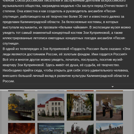
членом Союза российских писателей и заслуженным деятелем Всероссийского
музыкального общества, награждена медалью «За заслуги перед Отечеством» II
степени. Она известна и как создатель и руководитель ансамбля «Песня-
спутница», работающего на её творчестве более 30 лет и известного далеко за
пределами Калининградской области. За белоснежные костюмы, в которых
выступали музыканты, их прозвали «белыми чайками». В экспозиции музея можно
увидеть тот самый знаменитый концертный костюм Зои Куприяновой, а также
иллюстрированные летописи ежегодных концертных поездок ансамбля «Песня-
спутница».
В одной из телепередач о Зое Куприяновой «Гордость России» было сказано: «Эти
люди являются достоянием России, её золотым фондом. Ими гордится Россия!»
Всё это и многое другое можно увидеть, почитать, послушать, посетив музей-
квартиру Зои Куприяновой. Здесь живёт её душа, её судьба, её творчество.
Необходимо прийти сюда, чтобы открыть для себя этого удивительного человека,
внесшего большой личный вклад в развитие культуры Калининградской области и
России.