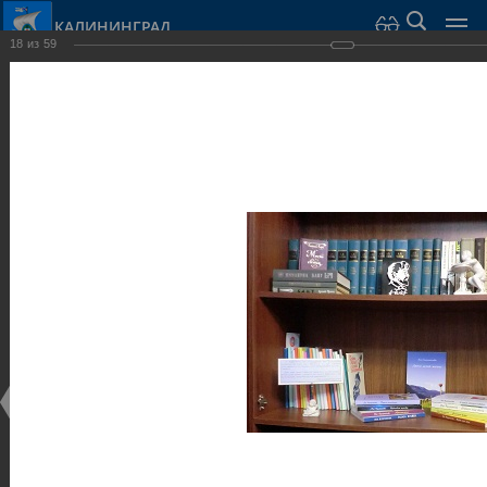
КАЛИНИНГРАД
18
из
59
Город Калининград
›
Город
›
Фотогалерея
›
Калининград
›
Музеи
Музеи
Музеи
25.02.2014